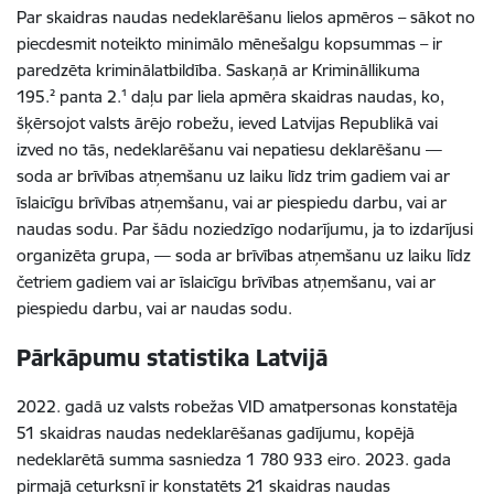
Par skaidras naudas nedeklarēšanu lielos apmēros – sākot no
piecdesmit noteikto minimālo mēnešalgu kopsummas
– ir
paredzēta kriminālatbildība.
Saskaņā ar Krimināllikuma
195.² panta 2.¹ daļu par liela apmēra skaidras naudas, ko,
šķērsojot valsts ārējo robežu, ieved Latvijas Republikā vai
izved no tās, nedeklarēšanu vai nepatiesu deklarēšanu —
soda ar brīvības atņemšanu uz laiku līdz trim gadiem vai ar
īslaicīgu brīvības atņemšanu, vai ar piespiedu darbu, vai ar
naudas sodu. Par šādu noziedzīgo nodarījumu, ja to izdarījusi
organizēta grupa, — soda ar brīvības atņemšanu uz laiku līdz
četriem gadiem vai ar īslaicīgu brīvības atņemšanu, vai ar
piespiedu darbu, vai ar naudas sodu.
Pārkāpumu
statistika Latvijā
2022. gadā uz valsts robežas VID amatpersonas konstatēja
51 skaidras naudas nedeklarēšanas gadījumu, kopējā
nedeklarētā summa sasniedza 1 780 933 eiro. 2023. gada
pirmajā ceturksnī ir konstatēts 21 skaidras naudas