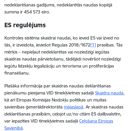
nedeklarēšanas gadījums, nedeklarētās naudas kopējā
summa ir 454 573 eiro.
ES regulējums
Kontroles sistēma skaidrai naudai, ko ieved ES vai izved no
tās, ir izveidota, ieviešot Regulas 2018/1672
[1]
prasības. Tās
mērķis – nepieļaut nedeklarētas vai noziedzīgi iegūtas
skaidras naudas pārvietošanu, tādējādi novēršot noziedzīgi
iegūtu līdzekļu legalizāciju un terorisma un proliferācijas
finansēšanu.
Plašāka informācija par skaidras naudas deklarēšanas
pienākumu pieejama VID tīmekļvietnes sadaļā
Skaidra nauda
,
kā arī Eiropas Komisijas Nodokļu politikas un muitas
savienības ģenerāldirektorāta
mājaslapā
. Ar skaidras naudas
deklarēšanas prasībām, ceļojot uz/no citām ES dalībvalstīm,
var iepazīties VID tīmekļvietnes sadaļā
Ceļošana Eiropas
Savienībā
.