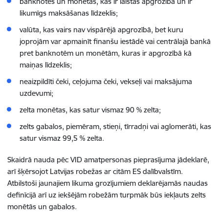
banknotes un monētas, kas ir laistas apgrozībā un ir
likumīgs maksāšanas līdzeklis;
valūta, kas vairs nav vispārējā apgrozībā, bet kuru
joprojām var apmainīt finanšu iestādē vai centrālajā bankā
pret banknotēm un monētām, kuras ir apgrozībā kā
maiņas līdzeklis;
neaizpildīti čeki, ceļojuma čeki, vekseļi vai maksājuma
uzdevumi;
zelta monētas, kas satur vismaz 90 % zelta;
zelts gabalos, piemēram, stieņi, tīrradņi vai aglomerāti, kas
satur vismaz 99,5 % zelta.
Skaidrā nauda pēc VID amatpersonas pieprasījuma jādeklarē,
arī šķērsojot Latvijas robežas ar citām ES dalībvalstīm.
Atbilstoši jaunajiem likuma grozījumiem deklarējamās naudas
definīcijā arī uz iekšējām robežām turpmāk būs iekļauts zelts
monētās un gabalos.