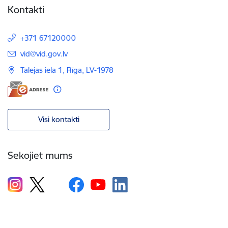
Kontakti
+371 67120000
E-pasts:
vid@vid.gov.lv
Talejas iela 1, Rīga, LV-1978
Visi kontakti
Sekojiet mums