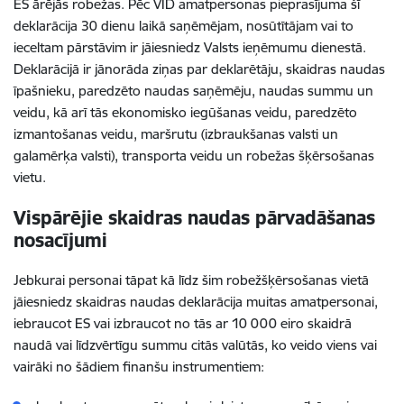
ES ārējās robežas. Pēc VID amatpersonas pieprasījuma šī
deklarācija 30 dienu laikā saņēmējam, nosūtītājam vai to
ieceltam pārstāvim ir jāiesniedz Valsts ieņēmumu dienestā.
Deklarācijā ir jānorāda ziņas par deklarētāju, skaidras naudas
īpašnieku, paredzēto naudas saņēmēju, naudas summu un
veidu, kā arī tās ekonomisko iegūšanas veidu, paredzēto
izmantošanas veidu, maršrutu (izbraukšanas valsti un
galamērķa valsti), transporta veidu un robežas šķērsošanas
vietu.
Vispārējie skaidras naudas pārvadāšanas
nosacījumi
Jebkurai personai tāpat kā līdz šim robežšķērsošanas vietā
jāiesniedz skaidras naudas deklarācija muitas amatpersonai,
iebraucot ES vai izbraucot no tās ar 10 000 eiro skaidrā
naudā vai līdzvērtīgu summu citās valūtās, ko veido viens vai
vairāki no šādiem finanšu instrumentiem: