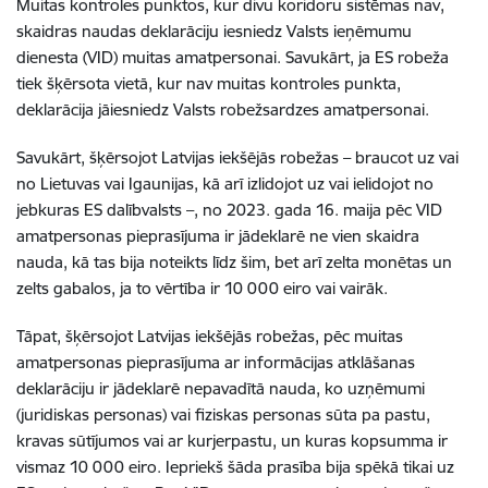
Muitas kontroles punktos, kur divu koridoru sistēmas nav,
skaidras naudas deklarāciju iesniedz Valsts ieņēmumu
dienesta (VID) muitas amatpersonai. Savukārt, ja ES robeža
tiek šķērsota vietā, kur nav muitas kontroles punkta,
deklarācija jāiesniedz Valsts robežsardzes amatpersonai.
Savukārt, šķērsojot Latvijas iekšējās robežas – braucot uz vai
no Lietuvas vai Igaunijas, kā arī izlidojot uz vai ielidojot no
jebkuras ES dalībvalsts –, no 2023. gada 16. maija pēc VID
amatpersonas pieprasījuma ir jādeklarē ne vien skaidra
nauda, kā tas bija noteikts līdz šim, bet arī zelta monētas un
zelts gabalos, ja to vērtība ir 10 000 eiro vai vairāk.
Tāpat, šķērsojot Latvijas iekšējās robežas, pēc muitas
amatpersonas pieprasījuma ar informācijas atklāšanas
deklarāciju ir jādeklarē nepavadītā nauda, ko uzņēmumi
(juridiskas personas) vai fiziskas personas sūta pa pastu,
kravas sūtījumos vai ar kurjerpastu, un kuras kopsumma ir
vismaz 10 000 eiro. Iepriekš šāda prasība bija spēkā tikai uz