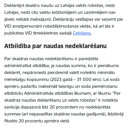
Deklarējot skaidru naudu uz Latvijas valsts robežas, nedz
Latvijas, nedz citu valstu iedzīvotājiem un uzņēmējiem nav
jāveic nekādi maksājumi. Deklarāciju veidlapas var saņemt pie
VID amatpersonām robežšķērsošanas vietās, kā arī tās ir
publicētas VID tīmekļvietnes sadaļā
Ceļošana
.
Atbildība par naudas nedeklarēšanu
Par skaidras naudas nedeklarēšanu ir paredzēta
administratīvā atbildība, ja naudas summa, ko ir pienākums
deklarēt, nepārsniedz
piecdesmit valstī noteikto minimālo
mēnešalgu kopsummu (2023.gadā – 31 000 eiro).
Lai soda
apmēru padarītu maksimāli taisnīgu un soda piemērošanu
atbilstošu Administratīvās atbildības likumam, ar likumu “Par
skaidras naudas deklarēšanu uz valsts robežas” ir noteikta
sankcija diapazonā līdz 20 procentiem no nedeklarētās
summas (arī nepavadītas skaidras naudas gadījumā), līdzšinēji
fiksēto 20 procentu apmēra vietā.