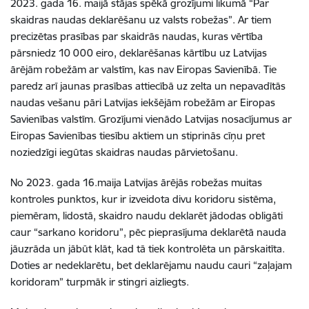
2023. gada 16. maijā stājas spēkā grozījumi likumā “Par
skaidras naudas deklarēšanu uz valsts robežas”. Ar tiem
precizētas prasības par skaidrās naudas, kuras vērtība
pārsniedz 10 000 eiro, deklarēšanas kārtību uz Latvijas
ārējām robežām ar valstīm, kas nav Eiropas Savienībā. Tie
paredz arī jaunas prasības attiecībā uz zelta un nepavadītās
naudas vešanu pāri Latvijas iekšējām robežām ar Eiropas
Savienības valstīm. Grozījumi vienādo Latvijas nosacījumus ar
Eiropas Savienības tiesību aktiem un stiprinās cīņu pret
noziedzīgi iegūtas skaidras naudas pārvietošanu.
No 2023. gada 16.maija Latvijas ārējās robežas muitas
kontroles punktos, kur ir izveidota divu koridoru sistēma,
piemēram, lidostā, skaidro naudu deklarēt jādodas obligāti
caur “sarkano koridoru”, pēc pieprasījuma deklarētā nauda
jāuzrāda un jābūt klāt, kad tā tiek kontrolēta un pārskaitīta.
Doties ar nedeklarētu, bet deklarējamu naudu cauri “zaļajam
koridoram” turpmāk ir stingri aizliegts.