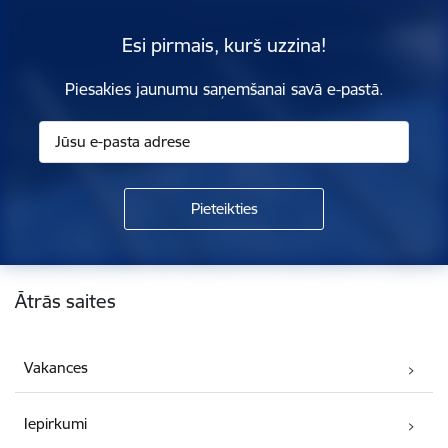
Esi pirmais, kurš uzzina!
Piesakies jaunumu saņemšanai savā e-pastā.
Kājene
Ātrās saites
Vakances
Iepirkumi