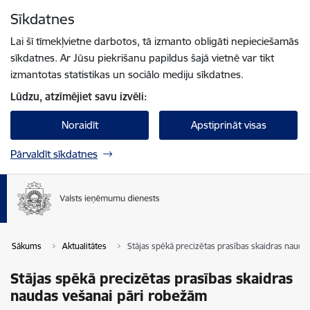
Pāriet uz lapas saturu
Sīkdatnes
Spied
lai meklētu
Enter
Lai šī tīmekļvietne darbotos, tā izmanto obligāti nepieciešamās
sīkdatnes. Ar Jūsu piekrišanu papildus šajā vietnē var tikt
izmantotas statistikas un sociālo mediju sīkdatnes.
Lūdzu, atzīmējiet savu izvēli:
Noraidīt
Apstiprināt visas
Pārvaldīt sīkdatnes
Sākums
Aktualitātes
Stājas spēkā precizētas prasības skaidras nauda
Stājas spēkā precizētas prasības skaidras
naudas vešanai pāri robežām