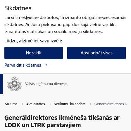
Pāriet uz lapas saturu
Sīkdatnes
Spied
lai meklētu
Enter
Lai šī tīmekļvietne darbotos, tā izmanto obligāti nepieciešamās
sīkdatnes. Ar Jūsu piekrišanu papildus šajā vietnē var tikt
izmantotas statistikas un sociālo mediju sīkdatnes.
Lūdzu, atzīmējiet savu izvēli:
Noraidīt
Apstiprināt visas
Pārvaldīt sīkdatnes
Sākums
Aktualitātes
Notikumu kalendārs
Ģenerāldirektores ikm
Ģenerāldirektores ikmēneša tikšanās ar
LDDK un LTRK pārstāvjiem