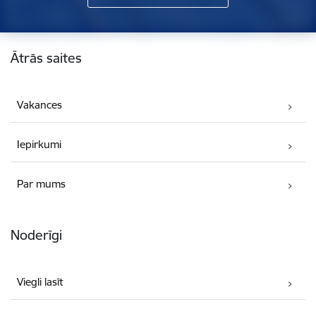
Kājene
Ātrās saites
Vakances
Iepirkumi
Par mums
Noderīgi
Viegli lasīt