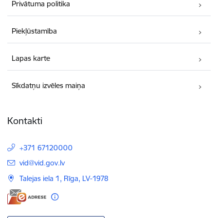
Privātuma politika
Piekļūstamība
Lapas karte
Sīkdatņu izvēles maiņa
Kontakti
+371 67120000
E-pasts:
vid@vid.gov.lv
Talejas iela 1, Rīga, LV-1978