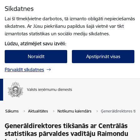
Pāriet uz lapas saturu
Sīkdatnes
Spied
lai meklētu
Enter
Lai šī tīmekļvietne darbotos, tā izmanto obligāti nepieciešamās
sīkdatnes. Ar Jūsu piekrišanu papildus šajā vietnē var tikt
izmantotas statistikas un sociālo mediju sīkdatnes.
Lūdzu, atzīmējiet savu izvēli:
Noraidīt
Apstiprināt visas
Pārvaldīt sīkdatnes
Sākums
Aktualitātes
Notikumu kalendārs
Ģenerāldirektores tikš
Ģenerāldirektores tikšanās ar Centrālās
statistikas pārvaldes vadītāju Raimondu