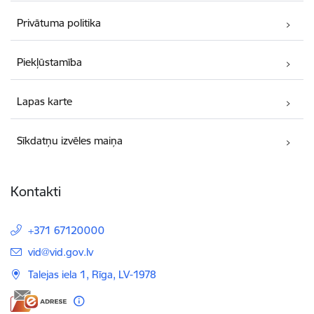
Privātuma politika
Piekļūstamība
Lapas karte
Sīkdatņu izvēles maiņa
Kontakti
+371 67120000
E-pasts:
vid@vid.gov.lv
Talejas iela 1, Rīga, LV-1978