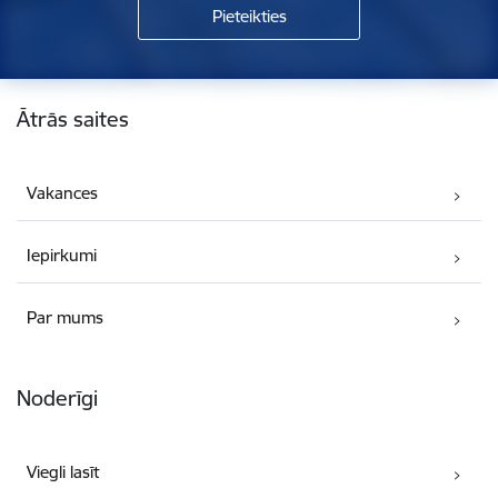
Kājene
Ātrās saites
Vakances
Iepirkumi
Par mums
Noderīgi
Viegli lasīt