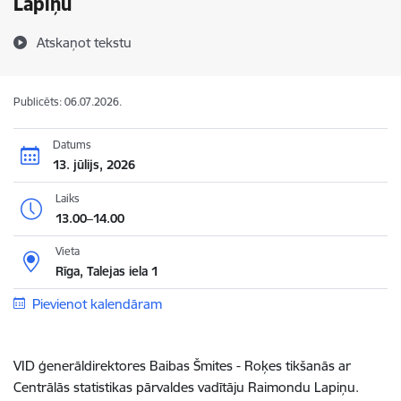
Lapiņu
Atskaņot tekstu
Publicēts: 06.07.2026.
Datums
13. jūlijs, 2026
Laiks
13.00–14.00
Vieta
Rīga, Talejas iela 1
Pievienot kalendāram
VID ģenerāldirektores Baibas Šmites - Roķes
tikšanās ar
Centrālās statistikas pārvaldes vadītāju Raimondu Lapiņu.