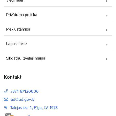
Viegli lasīt
Privātuma politika
Piekļūstamība
Lapas karte
Sīkdatņu izvēles maiņa
Kontakti
+371 67120000
E-pasts:
vid@vid.gov.lv
Talejas iela 1, Rīga, LV-1978