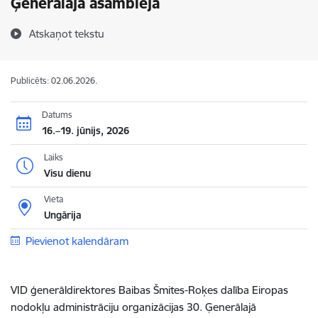
Ģenerālajā asamblejā
Atskaņot tekstu
Publicēts: 02.06.2026.
Datums
16.–19. jūnijs, 2026
Laiks
Visu dienu
Vieta
Ungārija
Pievienot kalendāram
VID ģenerāldirektores Baibas Šmites-Roķes dalība
Eiropas
nodokļu administrāciju organizācijas 30. Ģenerālajā