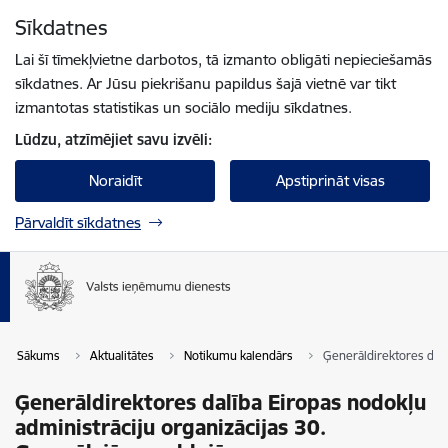
Pāriet uz lapas saturu
Sīkdatnes
Spied
lai meklētu
Enter
Lai šī tīmekļvietne darbotos, tā izmanto obligāti nepieciešamās
sīkdatnes. Ar Jūsu piekrišanu papildus šajā vietnē var tikt
izmantotas statistikas un sociālo mediju sīkdatnes.
Lūdzu, atzīmējiet savu izvēli:
Noraidīt
Apstiprināt visas
Pārvaldīt sīkdatnes
Sākums
Aktualitātes
Notikumu kalendārs
Ģenerāldirektores dalī
Ģenerāldirektores dalība Eiropas nodokļu
administrāciju organizācijas 30.