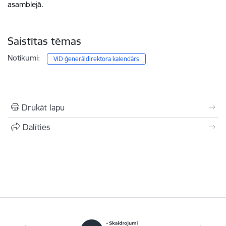
asamblejā.
Saistītas tēmas
Notikumi:
VID ģenerāldirektora kalendārs
Drukāt lapu
Dalīties