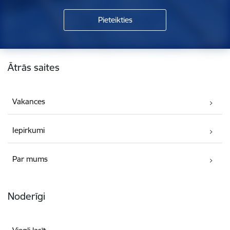
Kājene
Ātrās saites
Vakances
Iepirkumi
Par mums
Noderīgi