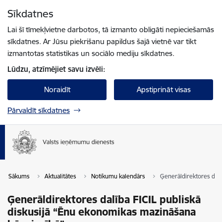
Pāriet uz lapas saturu
Sīkdatnes
Spied
lai meklētu
Enter
Lai šī tīmekļvietne darbotos, tā izmanto obligāti nepieciešamās
sīkdatnes. Ar Jūsu piekrišanu papildus šajā vietnē var tikt
izmantotas statistikas un sociālo mediju sīkdatnes.
Lūdzu, atzīmējiet savu izvēli:
Noraidīt
Apstiprināt visas
Pārvaldīt sīkdatnes
Sākums
Aktualitātes
Notikumu kalendārs
Ģenerāldirektores dalī
Ģenerāldirektores dalība FICIL publiskā
diskusijā “Ēnu ekonomikas mazināšana