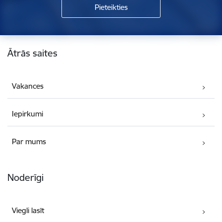
Kājene
Ātrās saites
Vakances
Iepirkumi
Par mums
Noderīgi
Viegli lasīt