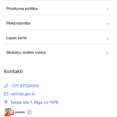
Privātuma politika
Piekļūstamība
Lapas karte
Sīkdatņu izvēles maiņa
Kontakti
+371 67120000
E-pasts:
vid@vid.gov.lv
Talejas iela 1, Rīga, LV-1978