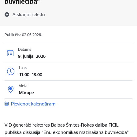
būvniecībā”
Atskaņot tekstu
Publicēts: 02.06.2026.
Datums
9. jūnijs, 2026
Laiks
11.00–13.00
Vieta
Mārupe
Pievienot kalendāram
VID ģenerāldirektores Baibas Šmites-Roķes
dalība FICIL
publiskā diskusijā “Ēnu ekonomikas mazināšana būvniecībā”