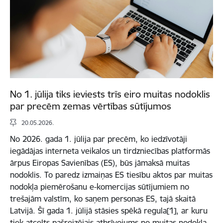
No 1. jūlija tiks ieviests trīs eiro muitas nodoklis
par precēm zemas vērtības sūtījumos
20.05.2026.
No 2026. gada 1. jūlija par precēm, ko iedzīvotāji
iegādājas interneta veikalos un tirdzniecības platformās
ārpus Eiropas Savienības (ES), būs jāmaksā muitas
nodoklis. To paredz izmaiņas ES tiesību aktos par muitas
nodokļa piemērošanu e-komercijas sūtījumiem no
trešajām valstīm, ko saņem personas ES, tajā skaitā
Latvijā. Šī gada 1. jūlijā stāsies spēkā regula[1], ar kuru
tiek atcelts pašreizējais atbrīvojums no muitas nodokļa