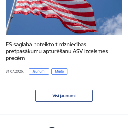
ES saglabā noteikto tirdzniecības
pretpasākumu apturēšanu ASV izcelsmes
precēm
31.07.2026.
Jaunumi
Muita
Visi jaunumi