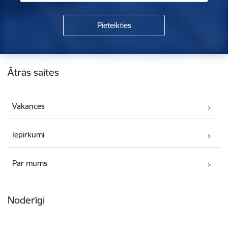
Kājene
Ātrās saites
Vakances
Iepirkumi
Par mums
Noderīgi