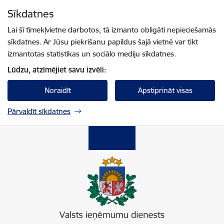
Pāriet uz lapas saturu
Sīkdatnes
Spied
lai meklētu
Enter
Lai šī tīmekļvietne darbotos, tā izmanto obligāti nepieciešamās
sīkdatnes. Ar Jūsu piekrišanu papildus šajā vietnē var tikt
izmantotas statistikas un sociālo mediju sīkdatnes.
Lūdzu, atzīmējiet savu izvēli:
Noraidīt
Apstiprināt visas
Pārvaldīt sīkdatnes
Valsts ieņēmumu dienests