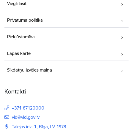
Viegli lasīt
Privātuma politika
Piekļūstamība
Lapas karte
Sīkdatņu izvēles maiņa
Kontakti
+371 67120000
E-pasts:
vid@vid.gov.lv
Talejas iela 1, Rīga, LV-1978