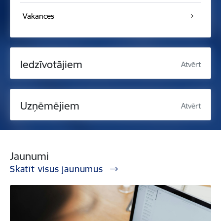
Vakances
Iedzīvotājiem
Atvērt
Uzņēmējiem
Atvērt
Jaunumi
Skatīt visus jaunumus