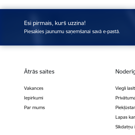
Esi pirmais, kurš uzzina!
Piesakies jaunumu saņemšanai savā e-pastā.
Kājene
Ātrās saites
Noderīg
Vakances
Viegli lasī
Iepirkumi
Privātuma
Par mums
Piekļūsta
Lapas kar
Sīkdatņu 