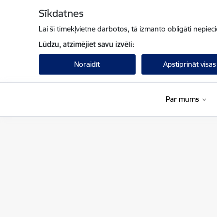
Pāriet uz lapas saturu
Sīkdatnes
Lai šī tīmekļvietne darbotos, tā izmanto obligāti nepiec
Lūdzu, atzīmējiet savu izvēli:
Noraidīt
Apstiprināt visas
Par mums
Valsts ieņēmumu dienests