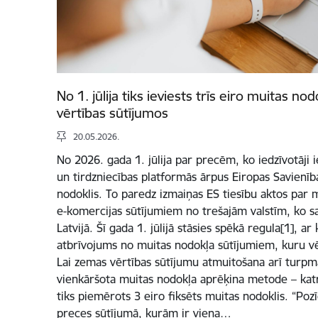
No 1. jūlija tiks ieviests trīs eiro muitas 
vērtības sūtījumos
20.05.2026.
No 2026. gada 1. jūlija par precēm, ko iedzīvotāji 
un tirdzniecības platformās ārpus Eiropas Savienīb
nodoklis. To paredz izmaiņas ES tiesību aktos par
e-komercijas sūtījumiem no trešajām valstīm, ko s
Latvijā. Šī gada 1. jūlijā stāsies spēkā regula[1], ar
atbrīvojums no muitas nodokļa sūtījumiem, kuru vē
Lai zemas vērtības sūtījumu atmuitošana arī turpmāk
vienkāršota muitas nodokļa aprēķina metode – katra
tiks piemērots 3 eiro fiksēts muitas nodoklis. “Pozīc
preces sūtījumā, kurām ir viena…