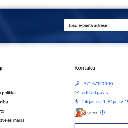
i
Kontakti
t
+371 67120000
E-pasts:
vid@vid.gov.lv
 politika
Talejas iela 1, Rīga, LV-
mība
te
izvēles maiņa