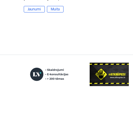
Jaunumi
Muita