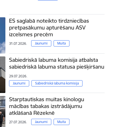
ES saglabā noteikto tirdzniecības
pretpasākumu apturēšanu ASV
izcelsmes precēm
Jaunumi
Muita
31.07.2026.
Sabiedriskā labuma komisija atbalsta
sabiedriskā labuma statusa piešķiršanu
29.07.2026.
Jaunumi
Sabiedriskā labuma komisija
Starptautiskas muitas kinologu
mācības tabakas izstrādājumu
atklāšanā Rēzeknē
Jaunumi
Muita
27.07.2026.