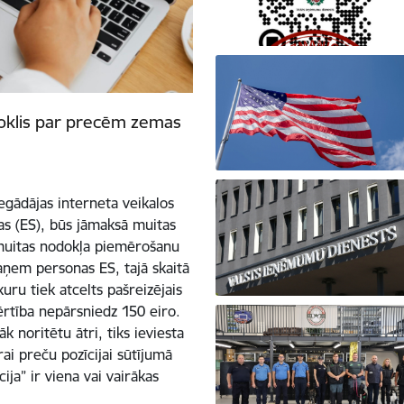
nodoklis par precēm zemas
iegādājas interneta veikalos
as (ES), būs jāmaksā muitas
 muitas nodokļa piemērošanu
aņem personas ES, tajā skaitā
 kuru tiek atcelts pašreizējais
rtība nepārsniedz 150 eiro.
 noritētu ātri, tiks ieviesta
i preču pozīcijai sūtījumā
ija” ir viena vai vairākas