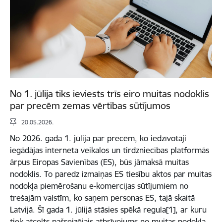
No 1. jūlija tiks ieviests trīs eiro muitas nodoklis
par precēm zemas vērtības sūtījumos
20.05.2026.
No 2026. gada 1. jūlija par precēm, ko iedzīvotāji
iegādājas interneta veikalos un tirdzniecības platformās
ārpus Eiropas Savienības (ES), būs jāmaksā muitas
nodoklis. To paredz izmaiņas ES tiesību aktos par muitas
nodokļa piemērošanu e-komercijas sūtījumiem no
trešajām valstīm, ko saņem personas ES, tajā skaitā
Latvijā. Šī gada 1. jūlijā stāsies spēkā regula[1], ar kuru
tiek atcelts pašreizējais atbrīvojums no muitas nodokļa