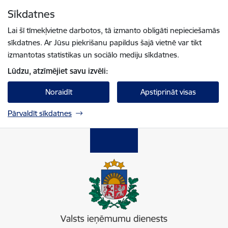
Pāriet uz lapas saturu
Sīkdatnes
Spied
lai meklētu
Enter
Lai šī tīmekļvietne darbotos, tā izmanto obligāti nepieciešamās
sīkdatnes. Ar Jūsu piekrišanu papildus šajā vietnē var tikt
izmantotas statistikas un sociālo mediju sīkdatnes.
Lūdzu, atzīmējiet savu izvēli:
Noraidīt
Apstiprināt visas
Pārvaldīt sīkdatnes
Valsts ieņēmumu dienests