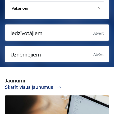
Vakances
Iedzīvotājiem
Atvērt
Uzņēmējiem
Atvērt
Jaunumi
Skatīt visus jaunumus