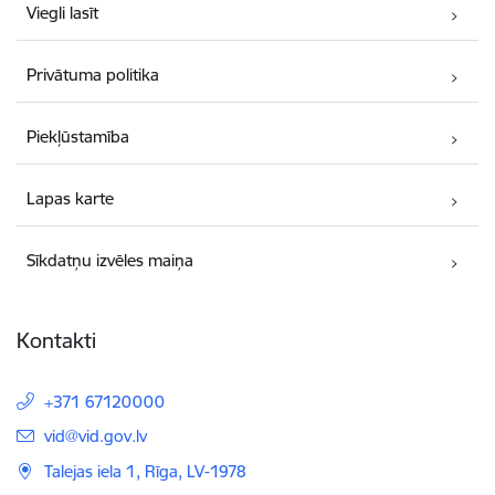
Viegli lasīt
Privātuma politika
Piekļūstamība
Lapas karte
Sīkdatņu izvēles maiņa
Kontakti
+371 67120000
E-pasts:
vid@vid.gov.lv
Talejas iela 1, Rīga, LV-1978