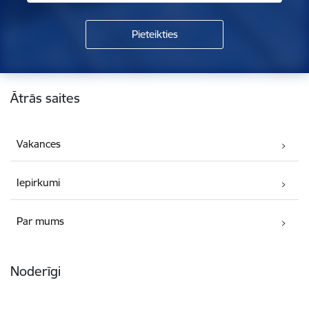
Kājene
Ātrās saites
Vakances
Iepirkumi
Par mums
Noderīgi