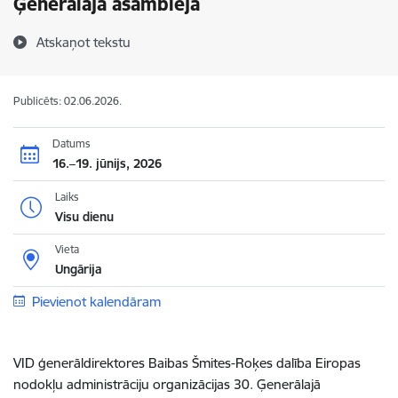
Ģenerālajā asamblejā
Atskaņot tekstu
Publicēts: 02.06.2026.
Datums
16.–19. jūnijs, 2026
Laiks
Visu dienu
Vieta
Ungārija
Pievienot kalendāram
VID ģenerāldirektores Baibas Šmites-Roķes dalība
Eiropas
nodokļu administrāciju organizācijas 30. Ģenerālajā