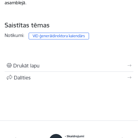
asamblejā.
Saistītas tēmas
Notikumi:
VID ģenerāldirektora kalendārs
Drukāt lapu
Dalīties