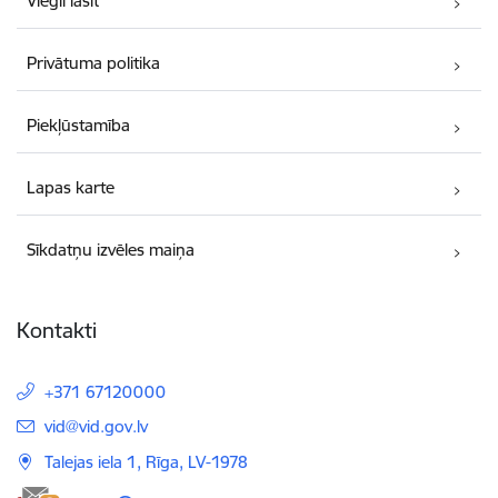
Viegli lasīt
Privātuma politika
Piekļūstamība
Lapas karte
Sīkdatņu izvēles maiņa
Kontakti
+371 67120000
E-pasts:
vid@vid.gov.lv
Talejas iela 1, Rīga, LV-1978