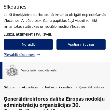
Pāriet uz lapas saturu
Sīkdatnes
Spied
lai meklētu
Enter
Lai šī tīmekļvietne darbotos, tā izmanto obligāti nepieciešamās
sīkdatnes. Ar Jūsu piekrišanu papildus šajā vietnē var tikt
izmantotas statistikas un sociālo mediju sīkdatnes.
Lūdzu, atzīmējiet savu izvēli:
Noraidīt
Apstiprināt visas
Pārvaldīt sīkdatnes
Sākums
Aktualitātes
Notikumu kalendārs
Ģenerāldirektores dalī
Ģenerāldirektores dalība Eiropas nodokļu
administrāciju organizācijas 30.