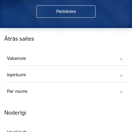
Kājene
Ātrās saites
Vakances
Iepirkumi
Par mums
Noderīgi