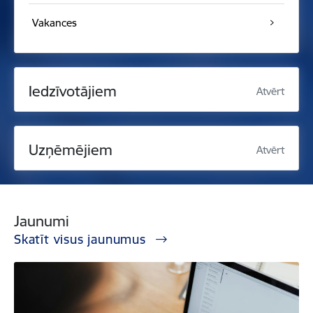
Vakances
Iedzīvotājiem
Atvērt
Uzņēmējiem
Atvērt
Jaunumi
Skatīt visus jaunumus