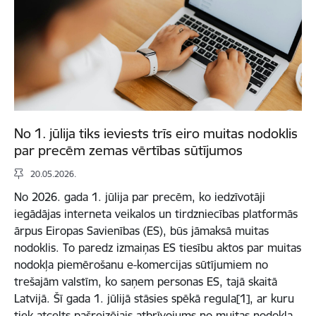
No 1. jūlija tiks ieviests trīs eiro muitas nodoklis
par precēm zemas vērtības sūtījumos
20.05.2026.
No 2026. gada 1. jūlija par precēm, ko iedzīvotāji
iegādājas interneta veikalos un tirdzniecības platformās
ārpus Eiropas Savienības (ES), būs jāmaksā muitas
nodoklis. To paredz izmaiņas ES tiesību aktos par muitas
nodokļa piemērošanu e-komercijas sūtījumiem no
trešajām valstīm, ko saņem personas ES, tajā skaitā
Latvijā. Šī gada 1. jūlijā stāsies spēkā regula[1], ar kuru
tiek atcelts pašreizējais atbrīvojums no muitas nodokļa