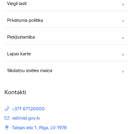
Viegli lasīt
Privātuma politika
Piekļūstamība
Lapas karte
Sīkdatņu izvēles maiņa
Kontakti
+371 67120000
E-pasts:
vid@vid.gov.lv
Talejas iela 1, Rīga, LV-1978