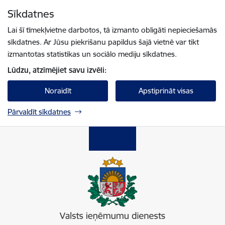
Pāriet uz lapas saturu
Sīkdatnes
Spied
lai meklētu
Enter
Lai šī tīmekļvietne darbotos, tā izmanto obligāti nepieciešamās
sīkdatnes. Ar Jūsu piekrišanu papildus šajā vietnē var tikt
izmantotas statistikas un sociālo mediju sīkdatnes.
Lūdzu, atzīmējiet savu izvēli:
Noraidīt
Apstiprināt visas
Pārvaldīt sīkdatnes
Valsts ieņēmumu dienests