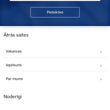
Kājene
Ātrās saites
Vakances
Iepirkumi
Par mums
Noderīgi