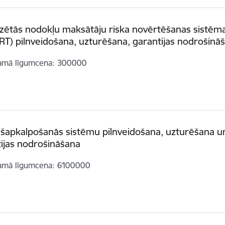
zētās nodokļu maksātāju riska novērtēšanas sistēm
T) pilnveidošana, uzturēšana, garantijas nodrošinā
amā līgumcena
300000
šapkalpošanās sistēmu pilnveidošana, uzturēšana u
ijas nodrošināšana
amā līgumcena
6100000