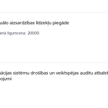
duālo aizsardzības līdzekļu piegāde
amā līgumcena
20000
ācijas sistēmu drošības un veiktspējas auditu atbals
pojumi