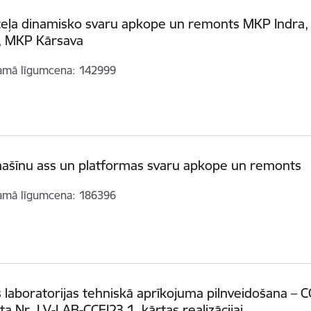
ceļa dinamisko svaru apkope un remonts MKP Indra
e, MKP Kārsava
amā līgumcena
142999
ašīnu ass un platformas svaru apkope un remonts
amā līgumcena
186396
 laboratorijas tehniskā aprīkojuma pilnveidošana – C
ta Nr. LV-LAB-CCEI23 1. kārtas realizācijai