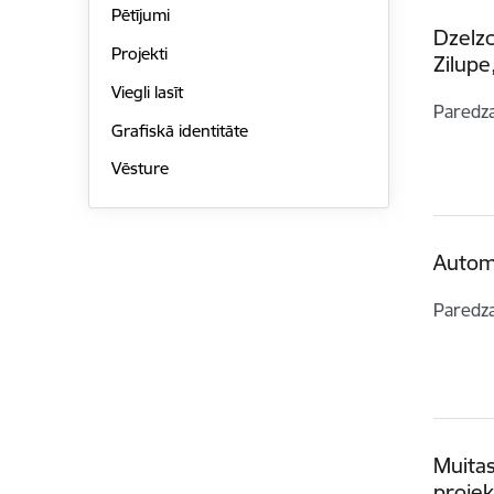
Pētījumi
Dzelz
Projekti
Zilup
Viegli lasīt
Paredz
Grafiskā identitāte
Vēsture
Autom
Paredz
Muitas
projek