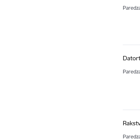
Paredz
Dator
Paredz
Rakst
Paredz