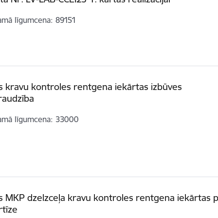
amā līgumcena
89151
s kravu kontroles rentgena iekārtas izbūves
raudzība
amā līgumcena
33000
s MKP dzelzceļa kravu kontroles rentgena iekārtas 
tīze