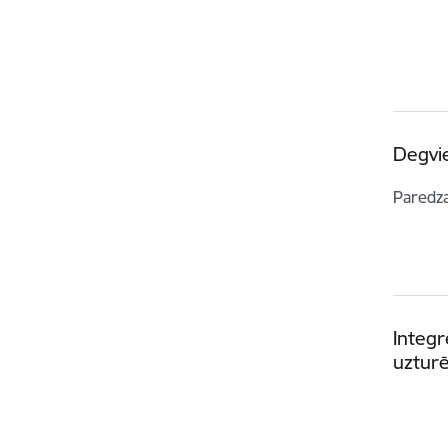
Degvi
Paredz
Integr
uzturē