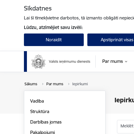
Pāriet uz lapas saturu
Sīkdatnes
Lai šī tīmekļvietne darbotos, tā izmanto obligāti nepiec
Lūdzu, atzīmējiet savu izvēli:
Noraidīt
Apstiprināt visas
Par mums
Sākums
Par mums
Iepirkumi
Iepirk
Vadība
Struktūra
Darbības jomas
Meklēt
Pakalpojumi