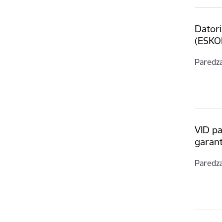
Datori
(ESKOR
Paredz
VID pa
garant
Paredz