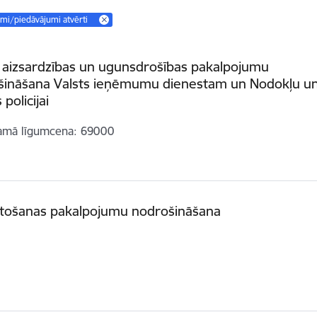
umi/piedāvājumi atvērti
 aizsardzības un ugunsdrošības pakalpojumu
šināšana Valsts ieņēmumu dienestam un Nodokļu u
policijai
amā līgumcena
69000
etošanas pakalpojumu nodrošināšana