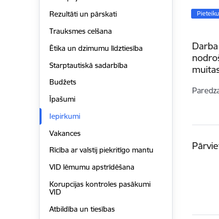
Rezultāti un pārskati
Pieteik
Trauksmes celšana
Darba
Ētika un dzimumu līdztiesība
nodro
Starptautiskā sadarbība
muitas 
Budžets
Paredz
Īpašumi
Iepirkumi
Vakances
Pārvi
Rīcība ar valstij piekritīgo mantu
VID lēmumu apstrīdēšana
Korupcijas kontroles pasākumi
VID
Atbildība un tiesības