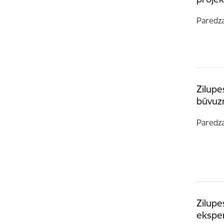
Paredz
Zilupe
būvuz
Paredz
Zilupe
eksper