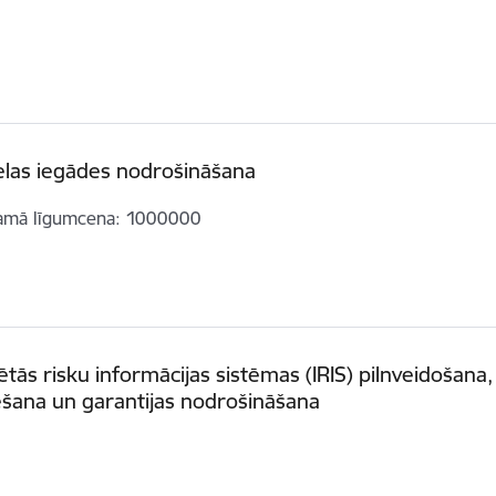
elas iegādes nodrošināšana
amā līgumcena
1000000
ētās risku informācijas sistēmas (IRIS) pilnveidošana,
šana un garantijas nodrošināšana