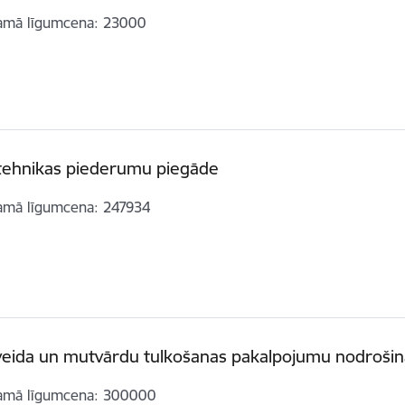
amā līgumcena
23000
tehnikas piederumu piegāde
amā līgumcena
247934
veida un mutvārdu tulkošanas pakalpojumu nodroši
amā līgumcena
300000