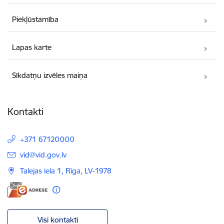
Piekļūstamība
Lapas karte
Sīkdatņu izvēles maiņa
Kontakti
+371 67120000
E-pasts:
vid@vid.gov.lv
Talejas iela 1, Rīga, LV-1978
Visi kontakti