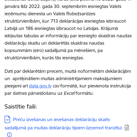
janvāra līdz 2022. gada 30. septembrim iesniegtas Valsts
ieņēmumu dienesta un Valsts Robežsardzes
struktūrvienībām, kur 713 deklarācijas iesniegtas iebraucot
Latvijā un 186 iesniegtas izbraucot no Latvijas. Krājumā
iekļautas tabulas ar informāciju par iesniegto skaidras naudas
deklarāciju skaitu un deklarētās skaidras naudas
kopsummām (eiro) sadalījumā pa mēnešiem, pa
struktūrvienībām, kurās tās iesniegtas.
Dati par deklarētām precem, muitā noformētām deklarācijām
un aprēķinātiem muitas administrējamiem maksājumiem
pieejami arī
data.gov.lv
csv
formātā, kur pievienota instrukcija
par datnes pārveidošanu uz
Excel
formātu.
Saistītie faili:
Lejupielādēt:
Preču izvešanas un ievešanas deklarāciju skaits
sadalījumā pa muitas deklarāciju tipiem (izņemot tranzītu)