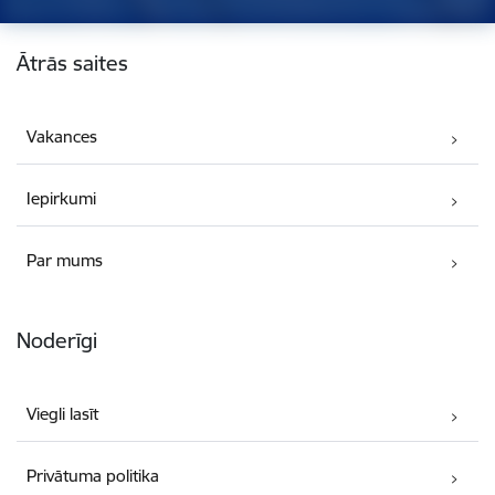
Kājene
Ātrās saites
Vakances
Iepirkumi
Par mums
Noderīgi
Viegli lasīt
Privātuma politika