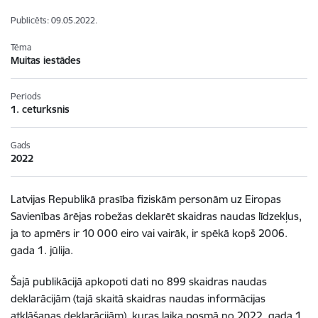
Publicēts: 09.05.2022.
Tēma
Muitas iestādes
Periods
1. ceturksnis
Gads
2022
Latvijas Republikā prasība fiziskām personām uz Eiropas
Savienības ārējas robežas deklarēt skaidras naudas līdzekļus,
ja to apmērs ir 10 000 eiro vai vairāk, ir spēkā kopš 2006.
gada 1. jūlija.
Šajā publikācijā apkopoti dati no 899 skaidras naudas
deklarācijām (tajā skaitā skaidras naudas informācijas
atklāšanas deklarācijām), kuras laika posmā no 2022. gada 1.