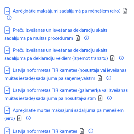
Lejupielādēt:
Aprēķinātie maksājumi sadalījumā pa mēnešiem (eiro)
Lejupielādēt:
Preču izvešanas un ievešanas deklarāciju skaits
sadalījumā pa muitas procedūrām
Lejupielādēt:
Preču izvešanas un ievešanas deklarāciju skaits
sadalījumā pa deklarāciju veidiem (izņemot tranzītu)
Lejupielādēt:
Latvijā noformētas TIR karnetes (nosūtītāja vai ievešanas
muitas iestādē) sadalījumā pa saņēmējvalstīm
Lejupielādēt:
Latvijā noformētas TIR karnetes (galamērķa vai izvešanas
muitas iestādē) sadalījumā pa nosūtītājvalstīm
Lejupielādēt:
Aprēķinātie muitas maksājumi sadalījumā pa mēnešiem
(eiro)
Lejupielādēt:
Latvijā noformētas TIR karnetes