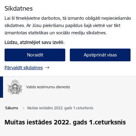
Pāriet uz lapas saturu
Sīkdatnes
Spied
lai meklētu
Enter
Lai šī tīmekļvietne darbotos, tā izmanto obligāti nepieciešamās
sīkdatnes. Ar Jūsu piekrišanu papildus šajā vietnē var tikt
izmantotas statistikas un sociālo mediju sīkdatnes.
Lūdzu, atzīmējiet savu izvēli:
Noraidīt
Apstiprināt visas
Pārvaldīt sīkdatnes
Sākums
Muitas iestādes 2022. gads 1.ceturksnis
Muitas iestādes 2022. gads 1.ceturksnis