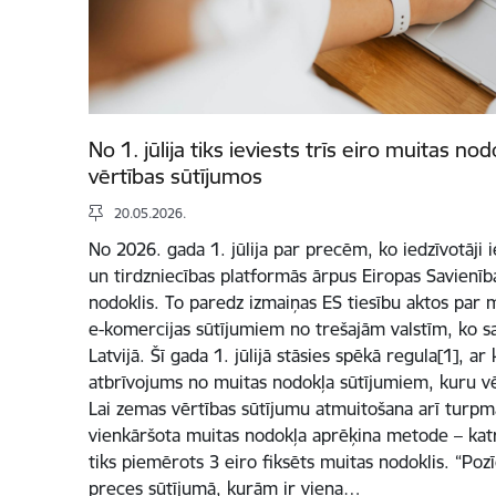
No 1. jūlija tiks ieviests trīs eiro muitas 
vērtības sūtījumos
20.05.2026.
No 2026. gada 1. jūlija par precēm, ko iedzīvotāji 
un tirdzniecības platformās ārpus Eiropas Savienīb
nodoklis. To paredz izmaiņas ES tiesību aktos par
e-komercijas sūtījumiem no trešajām valstīm, ko s
Latvijā. Šī gada 1. jūlijā stāsies spēkā regula[1], ar
atbrīvojums no muitas nodokļa sūtījumiem, kuru vē
Lai zemas vērtības sūtījumu atmuitošana arī turpmāk
vienkāršota muitas nodokļa aprēķina metode – katra
tiks piemērots 3 eiro fiksēts muitas nodoklis. “Pozīc
preces sūtījumā, kurām ir viena…