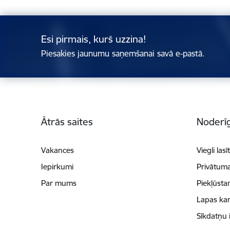
Esi pirmais, kurš uzzina!
Piesakies jaunumu saņemšanai savā e-pastā.
Kājene
Ātrās saites
Noderīg
Vakances
Viegli lasī
Iepirkumi
Privātuma
Par mums
Piekļūsta
Lapas kar
Sīkdatņu 