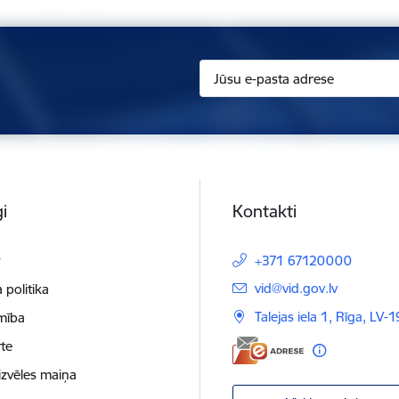
i
Kontakti
t
+371 67120000
E-pasts:
vid@vid.gov.lv
 politika
Talejas iela 1, Rīga, LV-
mība
te
izvēles maiņa