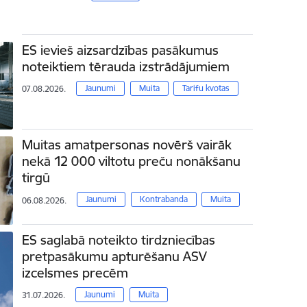
ES ievieš aizsardzības pasākumus
noteiktiem tērauda izstrādājumiem
Jaunumi
Muita
Tarifu kvotas
07.08.2026.
Muitas amatpersonas novērš vairāk
nekā 12 000 viltotu preču nonākšanu
tirgū
Jaunumi
Kontrabanda
Muita
06.08.2026.
ES saglabā noteikto tirdzniecības
pretpasākumu apturēšanu ASV
izcelsmes precēm
Jaunumi
Muita
31.07.2026.