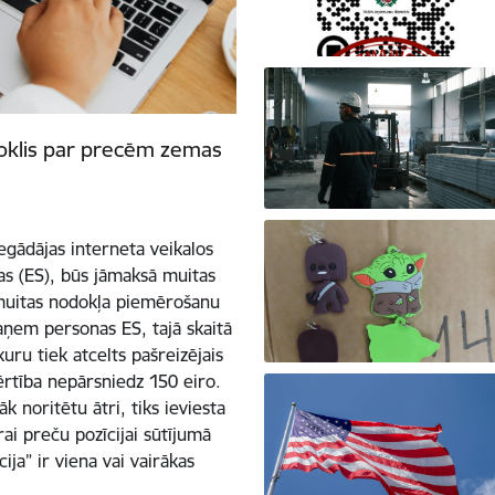
nodoklis par precēm zemas
iegādājas interneta veikalos
as (ES), būs jāmaksā muitas
 muitas nodokļa piemērošanu
aņem personas ES, tajā skaitā
 kuru tiek atcelts pašreizējais
rtība nepārsniedz 150 eiro.
 noritētu ātri, tiks ieviesta
i preču pozīcijai sūtījumā
ija” ir viena vai vairākas