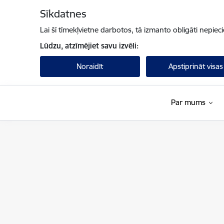
Pāriet uz lapas saturu
Sīkdatnes
Lai šī tīmekļvietne darbotos, tā izmanto obligāti nepiec
Lūdzu, atzīmējiet savu izvēli:
Noraidīt
Apstiprināt visas
Par mums
Valsts ieņēmumu dienests