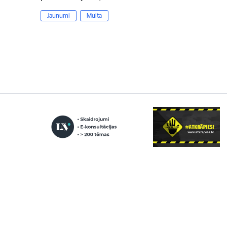
Jaunumi
Muita