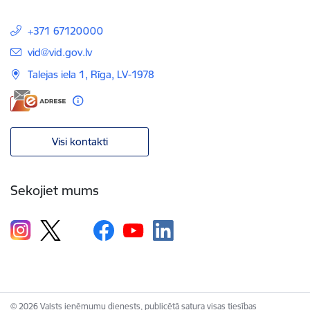
+371 67120000
E-pasts:
vid@vid.gov.lv
Talejas iela 1, Rīga, LV-1978
Visi kontakti
Sekojiet mums
© 2026 Valsts ieņēmumu dienests, publicētā satura visas tiesības