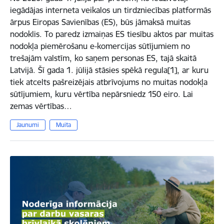
iegādājas interneta veikalos un tirdzniecības platformās
ārpus Eiropas Savienības (ES), būs jāmaksā muitas
nodoklis. To paredz izmaiņas ES tiesību aktos par muitas
nodokļa piemērošanu e-komercijas sūtījumiem no
trešajām valstīm, ko saņem personas ES, tajā skaitā
Latvijā. Šī gada 1. jūlijā stāsies spēkā regula[1], ar kuru
tiek atcelts pašreizējais atbrīvojums no muitas nodokļa
sūtījumiem, kuru vērtība nepārsniedz 150 eiro. Lai
zemas vērtības…
Jaunumi
Muita