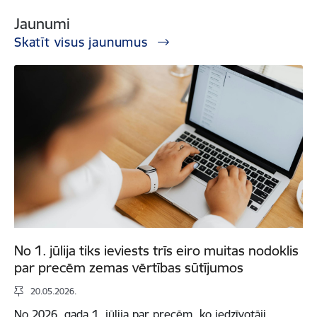
Jaunumi
Skatīt visus jaunumus
No 1. jūlija tiks ieviests trīs eiro muitas nodoklis
par precēm zemas vērtības sūtījumos
20.05.2026.
No 2026. gada 1. jūlija par precēm, ko iedzīvotāji