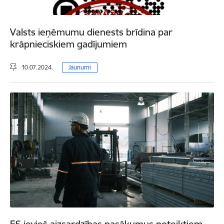
Valsts ieņēmumu dienests brīdina par
krāpnieciskiem gadījumiem
10.07.2024.
Jaunumi
ES ievieš aizsardzības pasākumus noteiktiem