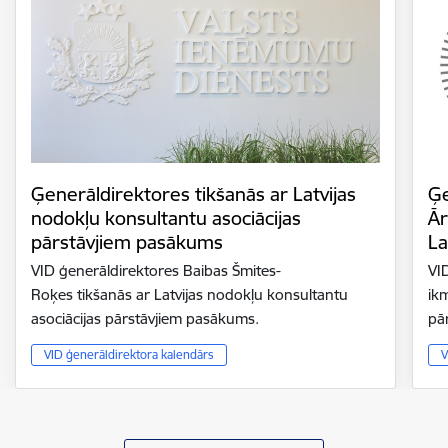
Ģenerāldirektores tikšanās ar Latvijas
Ģe
nodokļu konsultantu asociācijas
Ār
pārstāvjiem pasākums
La
VID ģenerāldirektores Baibas Šmites-
VI
Roķes tikšanās ar Latvijas nodokļu konsultantu
ik
asociācijas pārstāvjiem pasākums.
pār
VID ģenerāldirektora kalendārs
V