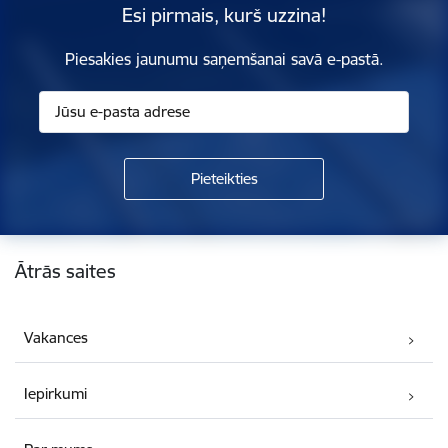
Esi pirmais, kurš uzzina!
Piesakies jaunumu saņemšanai savā e-pastā.
Kājene
Ātrās saites
Vakances
Iepirkumi