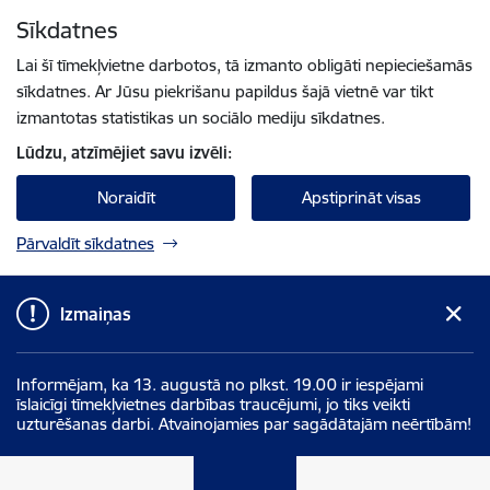
Pāriet uz lapas saturu
Sīkdatnes
Spied
lai meklētu
Enter
Lai šī tīmekļvietne darbotos, tā izmanto obligāti nepieciešamās
sīkdatnes. Ar Jūsu piekrišanu papildus šajā vietnē var tikt
izmantotas statistikas un sociālo mediju sīkdatnes.
Lūdzu, atzīmējiet savu izvēli:
Noraidīt
Apstiprināt visas
Pārvaldīt sīkdatnes
Izmaiņas
Informējam, ka 13. augustā no plkst. 19.00 ir iespējami
īslaicīgi tīmekļvietnes darbības traucējumi, jo tiks veikti
uzturēšanas darbi. Atvainojamies par sagādātajām neērtībām!
Valsts ieņēmumu dienests