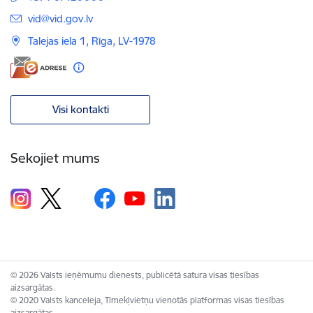
E-pasts:
vid@vid.gov.lv
Talejas iela 1, Rīga, LV-1978
Visi kontakti
Sekojiet mums
© 2026 Valsts ieņēmumu dienests, publicētā satura visas tiesības
aizsargātas.
© 2020 Valsts kanceleja, Tīmekļvietņu vienotās platformas visas tiesības
aizsargātas.