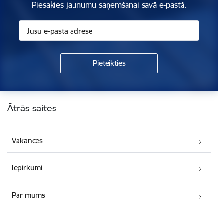
Piesakies jaunumu saņemšanai savā e-pastā.
Kājene
Ātrās saites
Vakances
Iepirkumi
Par mums