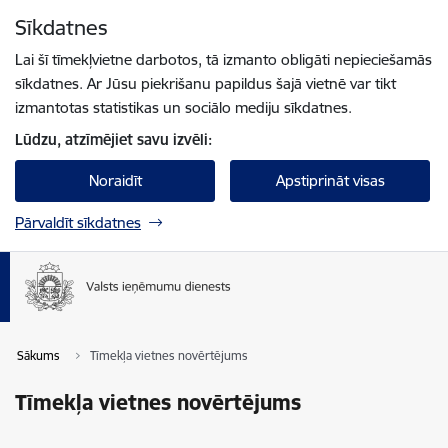
Pāriet uz lapas saturu
Sīkdatnes
Spied
lai meklētu
Enter
Lai šī tīmekļvietne darbotos, tā izmanto obligāti nepieciešamās
sīkdatnes. Ar Jūsu piekrišanu papildus šajā vietnē var tikt
izmantotas statistikas un sociālo mediju sīkdatnes.
Lūdzu, atzīmējiet savu izvēli:
Noraidīt
Apstiprināt visas
Pārvaldīt sīkdatnes
Sākums
Tīmekļa vietnes novērtējums
Tīmekļa vietnes novērtējums