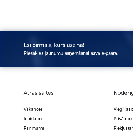
Esi pirmais, kurš uzzina!
Piesakies jaunumu saņemšanai savā e-pastā.
Kājene
Ātrās saites
Noderīg
Vakances
Viegli lasī
Iepirkumi
Privātuma
Par mums
Piekļūsta