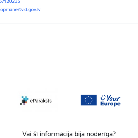
 67120235
ts:
.opmane@vid.gov.lv
Vai šī informācija bija noderīga?