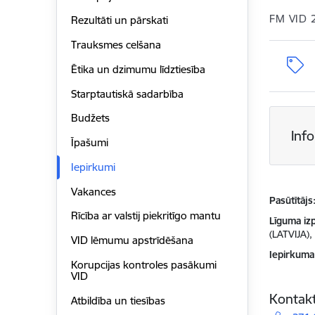
FM VID 
Rezultāti un pārskati
Trauksmes celšana
Ētika un dzimumu līdztiesība
Starptautiskā sadarbība
Budžets
Inf
Īpašumi
Iepirkumi
Vakances
Pasūtītājs
Rīcība ar valstij piekritīgo mantu
Līguma izp
(LATVIJA),
VID lēmumu apstrīdēšana
Iepirkuma
Korupcijas kontroles pasākumi
VID
Kontakt
Atbildība un tiesības