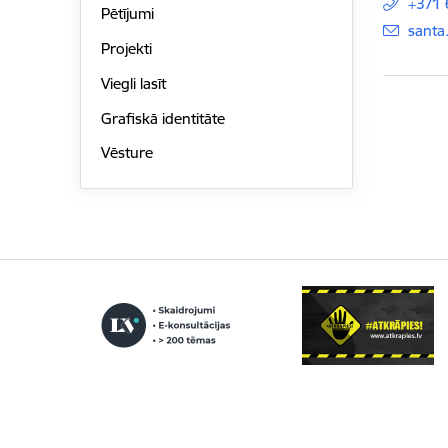
+371
Pētījumi
E-pas
santa
Projekti
Viegli lasīt
Grafiskā identitāte
Vēsture