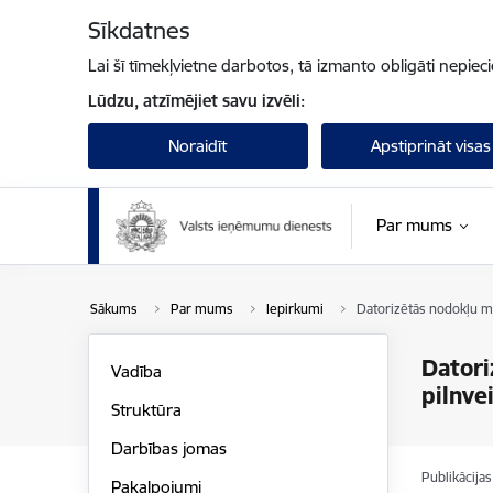
Pāriet uz lapas saturu
Sīkdatnes
Lai šī tīmekļvietne darbotos, tā izmanto obligāti nepiec
Lūdzu, atzīmējiet savu izvēli:
Noraidīt
Apstiprināt visas
Par mums
Sākums
Par mums
Iepirkumi
Datorizētās nodokļu m
Datori
Vadība
pilnve
Struktūra
Darbības jomas
Publikācija
Pakalpojumi