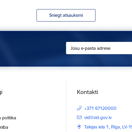
Sniegt atsauksmi
i
Kontakti
t
+371 67120000
E-pasts:
vid@vid.gov.lv
 politika
Talejas iela 1, Rīga, LV-
mība