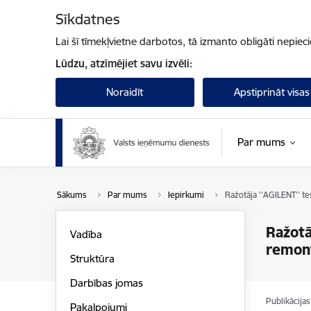
Pāriet uz lapas saturu
Sīkdatnes
Lai šī tīmekļvietne darbotos, tā izmanto obligāti nepiec
Lūdzu, atzīmējiet savu izvēli:
Noraidīt
Apstiprināt visas
Par mums
Sākums
Par mums
Iepirkumi
Ražotāja ''AGILENT'' t
Ražotā
Vadība
remon
Struktūra
Darbības jomas
Publikācija
Pakalpojumi