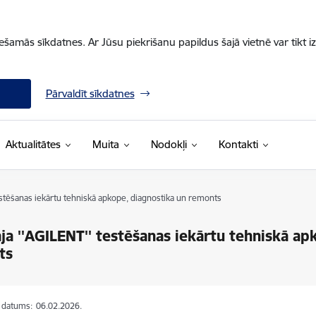
iešamās sīkdatnes. Ar Jūsu piekrišanu papildus šajā vietnē var tikt i
Pārvaldīt sīkdatnes
Aktualitātes
Muita
Nodokļi
Kontakti
estēšanas iekārtu tehniskā apkope, diagnostika un remonts
ja ''AGILENT'' testēšanas iekārtu tehniskā ap
ts
s datums:
06.02.2026.