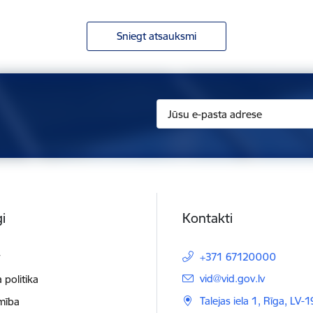
Sniegt atsauksmi
i
Kontakti
t
+371 67120000
E-pasts:
vid@vid.gov.lv
 politika
Talejas iela 1, Rīga, LV-
mība