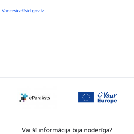
ts:
a.Vancevica@vid.gov.lv
Vai šī informācija bija noderīga?