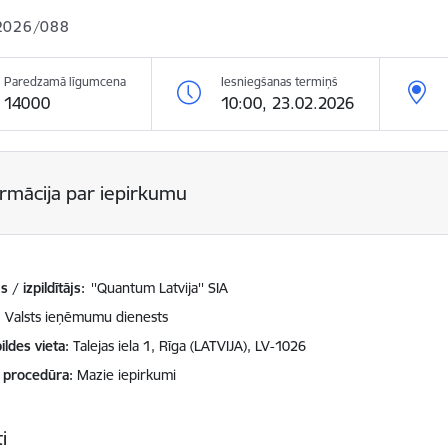
2026/088
Paredzamā līgumcena
Iesniegšanas termiņš
14000
10:00, 23.02.2026
ormācija par iepirkumu
 / izpildītājs:
''Quantum Latvija'' SIA
Valsts ieņēmumu dienests
ildes vieta
Talejas iela 1, Rīga (LATVIJA), LV-1026
 procedūra
Mazie iepirkumi
i