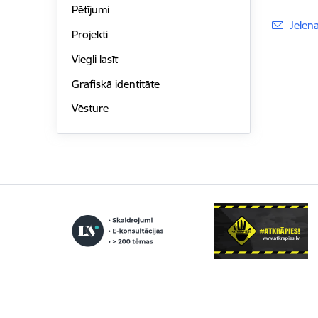
Pētījumi
E-pas
Jelen
Projekti
Viegli lasīt
Grafiskā identitāte
Vēsture