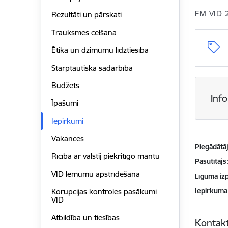
FM VID 
Rezultāti un pārskati
Trauksmes celšana
Ētika un dzimumu līdztiesība
Starptautiskā sadarbība
Budžets
Inf
Īpašumi
Iepirkumi
Vakances
Piegādātājs
Rīcība ar valstij piekritīgo mantu
Pasūtītājs
VID lēmumu apstrīdēšana
Līguma izp
Iepirkuma
Korupcijas kontroles pasākumi
VID
Atbildība un tiesības
Kontakt