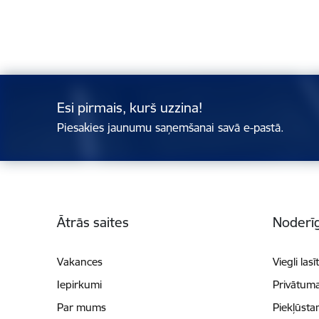
Esi pirmais, kurš uzzina!
Piesakies jaunumu saņemšanai savā e-pastā.
Kājene
Ātrās saites
Noderīg
Vakances
Viegli lasī
Iepirkumi
Privātuma
Par mums
Piekļūsta