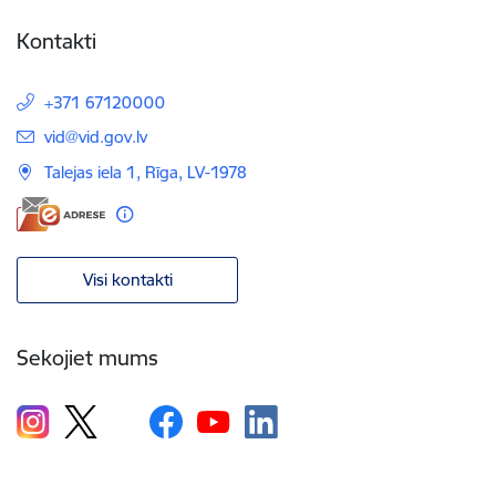
Kontakti
+371 67120000
E-pasts:
vid@vid.gov.lv
Talejas iela 1, Rīga, LV-1978
Visi kontakti
Sekojiet mums