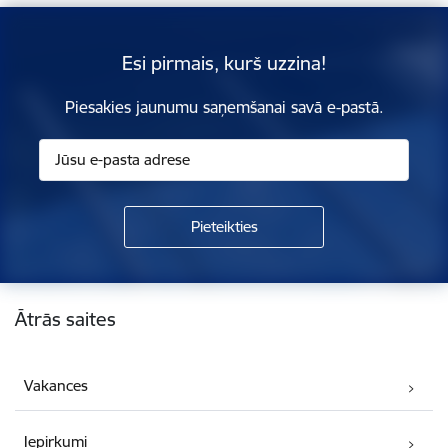
Esi pirmais, kurš uzzina!
Piesakies jaunumu saņemšanai savā e-pastā.
Kājene
Ātrās saites
Vakances
Iepirkumi