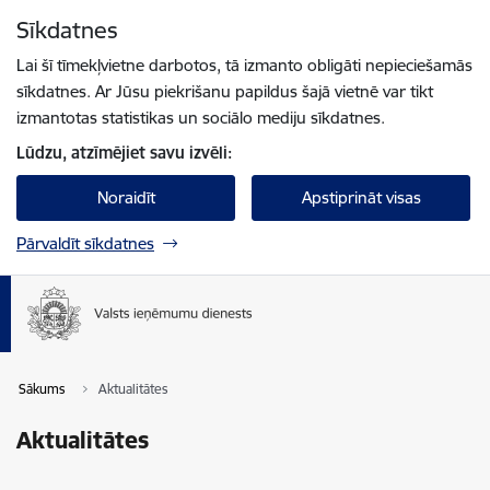
Pāriet uz lapas saturu
Sīkdatnes
Spied
lai meklētu
Enter
Lai šī tīmekļvietne darbotos, tā izmanto obligāti nepieciešamās
sīkdatnes. Ar Jūsu piekrišanu papildus šajā vietnē var tikt
izmantotas statistikas un sociālo mediju sīkdatnes.
Lūdzu, atzīmējiet savu izvēli:
Noraidīt
Apstiprināt visas
Pārvaldīt sīkdatnes
Sākums
Aktualitātes
Aktualitātes