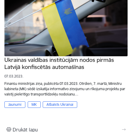
Ukrainas valdības institūcijām nodos pirmās
Latvijā konfiscētās automašīnas
07.03.2023.
Finanšu ministrijas ziņa, publicēta 07.03.2023. Otrdien, 7. martā, Ministru
kabineta (MK) sēdē izskatīja informatīvo ziņojumu un rīkojuma projektu par
valstij piekritīgo transportlīdzekļu nodošanu…
Jaunumi
MK
Atbalsts Ukrainai
Drukāt lapu