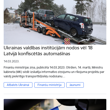
Ukrainas valdības institūcijām nodos vēl 18
Latvijā konfiscētās automašīnas
14.03.2023.
Finanšu ministrijas ziņa, publicēta 14.03.2023. Otrdien, 14. martā, Ministru
kabineta (MK) sēdē izskatīja informatīvo ziņojumu un rīkojuma projektu par
valstij piekritīgo transportlīdzekļu nodošanu…
Atbalsts Ukrainai
Finanšu ministrija
Jaunumi