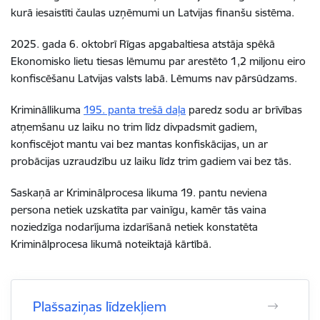
kurā iesaistīti čaulas uzņēmumi un Latvijas finanšu sistēma.
2025. gada 6. oktobrī Rīgas apgabaltiesa atstāja spēkā
Ekonomisko lietu tiesas lēmumu par arestēto 1,2 miljonu eiro
konfiscēšanu Latvijas valsts labā. Lēmums nav pārsūdzams.
Krimināllikuma
195. panta trešā daļa
paredz sodu ar brīvības
atņemšanu uz laiku no trim līdz divpadsmit gadiem,
konfiscējot mantu vai bez mantas konfiskācijas, un ar
probācijas uzraudzību uz laiku līdz trim gadiem vai bez tās.
Saskaņā ar Kriminālprocesa likuma 19. pantu neviena
persona netiek uzskatīta par vainīgu, kamēr tās vaina
noziedzīga nodarījuma izdarīšanā netiek konstatēta
Kriminālprocesa likumā noteiktajā kārtībā.
Plašsaziņas līdzekļiem