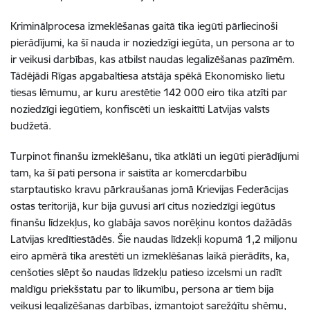
Kriminālprocesa izmeklēšanas gaitā tika iegūti pārliecinoši
pierādījumi, ka šī nauda ir noziedzīgi iegūta, un persona ar to
ir veikusi darbības, kas atbilst naudas legalizēšanas pazīmēm.
Tādējādi Rīgas apgabaltiesa atstāja spēkā Ekonomisko lietu
tiesas lēmumu, ar kuru arestētie 142 000 eiro tika atzīti par
noziedzīgi iegūtiem, konfiscēti un ieskaitīti Latvijas valsts
budžetā.
Turpinot finanšu izmeklēšanu, tika atklāti un iegūti pierādījumi
tam, ka šī pati persona ir saistīta ar komercdarbību
starptautisko kravu pārkraušanas jomā Krievijas Federācijas
ostas teritorijā, kur bija guvusi arī citus noziedzīgi iegūtus
finanšu līdzekļus, ko glabāja savos norēķinu kontos dažādās
Latvijas kredītiestādēs. Šie naudas līdzekļi kopumā 1,2 miljonu
eiro apmērā tika arestēti un izmeklēšanas laikā pierādīts, ka,
cenšoties slēpt šo naudas līdzekļu patieso izcelsmi un radīt
maldīgu priekšstatu par to likumību, persona ar tiem bija
veikusi legalizēšanas darbības, izmantojot sarežģītu shēmu,