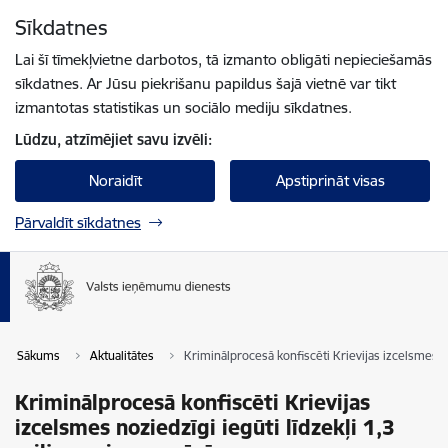
Pāriet uz lapas saturu
Sīkdatnes
Spied
lai meklētu
Enter
Lai šī tīmekļvietne darbotos, tā izmanto obligāti nepieciešamās
sīkdatnes. Ar Jūsu piekrišanu papildus šajā vietnē var tikt
izmantotas statistikas un sociālo mediju sīkdatnes.
Lūdzu, atzīmējiet savu izvēli:
Noraidīt
Apstiprināt visas
Pārvaldīt sīkdatnes
Sākums
Aktualitātes
Kriminālprocesā konfiscēti Krievijas izcelsmes no
Kriminālprocesā konfiscēti Krievijas
izcelsmes noziedzīgi iegūti līdzekļi 1,3