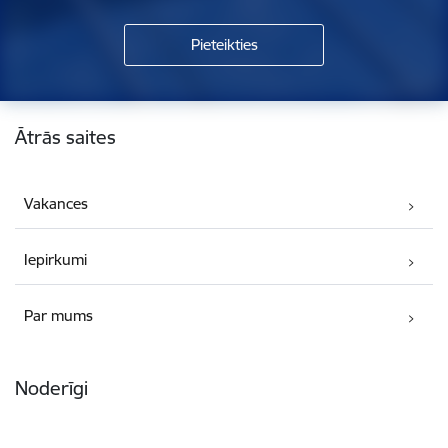
Kājene
Ātrās saites
Vakances
Iepirkumi
Par mums
Noderīgi