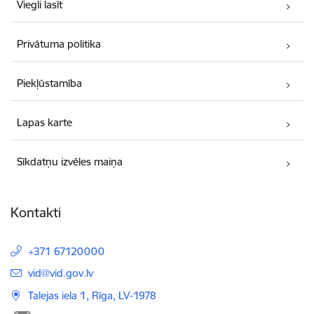
Viegli lasīt
Privātuma politika
Piekļūstamība
Lapas karte
Sīkdatņu izvēles maiņa
Kontakti
+371 67120000
E-pasts:
vid@vid.gov.lv
Talejas iela 1, Rīga, LV-1978