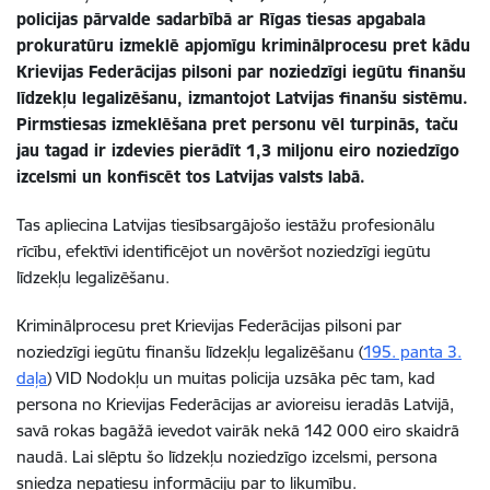
policijas pārvalde sadarbībā ar Rīgas tiesas apgabala
prokuratūru izmeklē apjomīgu kriminālprocesu pret kādu
Krievijas Federācijas pilsoni par noziedzīgi iegūtu finanšu
līdzekļu legalizēšanu, izmantojot Latvijas finanšu sistēmu.
Pirmstiesas izmeklēšana pret personu vēl turpinās, taču
jau tagad ir izdevies pierādīt 1,3 miljonu eiro noziedzīgo
izcelsmi un konfiscēt tos Latvijas valsts labā.
Tas apliecina Latvijas tiesībsargājošo iestāžu profesionālu
rīcību, efektīvi identificējot un novēršot noziedzīgi iegūtu
līdzekļu legalizēšanu.
Kriminālprocesu pret Krievijas Federācijas pilsoni par
noziedzīgi iegūtu finanšu līdzekļu legalizēšanu (
195. panta 3.
daļa
) VID Nodokļu un muitas policija uzsāka pēc tam, kad
persona no Krievijas Federācijas ar avioreisu ieradās Latvijā,
savā rokas bagāžā ievedot vairāk nekā 142 000 eiro skaidrā
naudā. Lai slēptu šo līdzekļu noziedzīgo izcelsmi, persona
sniedza nepatiesu informāciju par to likumību.