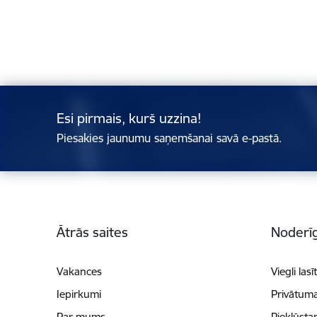
Esi pirmais, kurš uzzina!
Piesakies jaunumu saņemšanai savā e-pastā.
Kājene
Ātrās saites
Noderīg
Vakances
Viegli lasī
Iepirkumi
Privātuma
Par mums
Piekļūsta