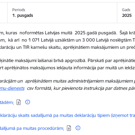
Periods
Gads
1. pusgads
2025
jām, kuras noformētas Latvijas muitā
2025.gadā pusgadā. Šajā kr
jām, kā arī
no
1 071
Latvijā uzsāktām un 3 000 Latvijā noslēgtām 
klarāciju un TIR karnešu skaitu, aprēķinātiem maksājumiem un pre
ķinātie maksājumi laišanai brīvā apgrozībā. Pārskati par aprēķinā
ārt aprēķinātos maksājumos iekļauta informācija par muitā un ie
arācijām un a
prēķinātiem muitas administrējamiem maksājumiem 
umu-dienests
csv formātā, kur pievienota instrukcija par datnes p
stādēm;
larāciju skaits sadalījumā pa muitas deklarāciju tipiem (izņemot tra
adalījumā pa muitas procedūrām;