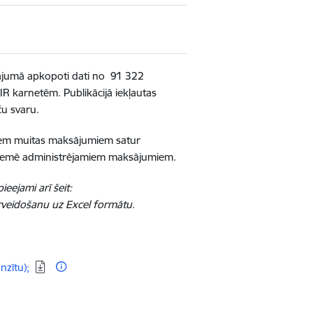
ājumā apkopoti dati no
91 322
TIR karnetēm.
Publikācijā iekļautas
ču svaru.
tiem muitas maksājumiem satur
kšzemē administrējamiem maksājumiem.
p
ieejami arī šeit:
ārveidošanu uz Excel formātu
.
nzītu);