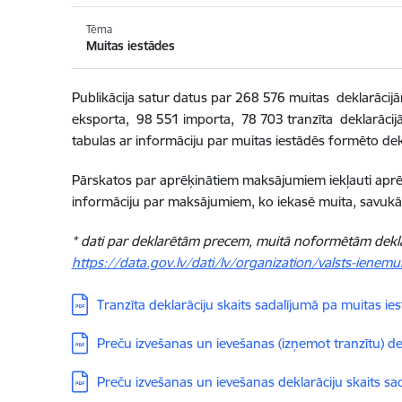
Tēma
Muitas iestādes
Publikācija satur datus par 268 576 muitas deklarāci
eksporta, 98 551 importa,
78 703
tranzīta deklarāci
tabulas ar informāciju par muitas iestādēs formēto de
Pārskatos par aprēķinātiem maksājumiem iekļauti aprē
informāciju par maksājumiem, ko iekasē muita, savuk
*
dati par deklarētām precem, muitā noformētām
dekl
https://data.gov.lv/dati/lv/organization/valsts-ienem
Lejupielādēt:
Tranzīta deklarāciju skaits sadalījumā pa muitas ie
Lejupielādēt:
Preču izvešanas un ievešanas (izņemot tranzītu) dek
Lejupielādēt:
Preču izvešanas un ievešanas deklarāciju skaits s