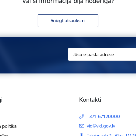
Vai šī informācija bija noderīga?
Sniegt atsauksmi
i
Kontakti
t
+371 67120000
E-pasts:
vid@vid.gov.lv
 politika
Talejas iela 1, Rīga, LV-
mība