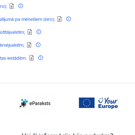
ro);
alījumā pa mēnešiem (eiro);
tītājvalstīm;
ēmējvalstīm;
tas iestādēm.