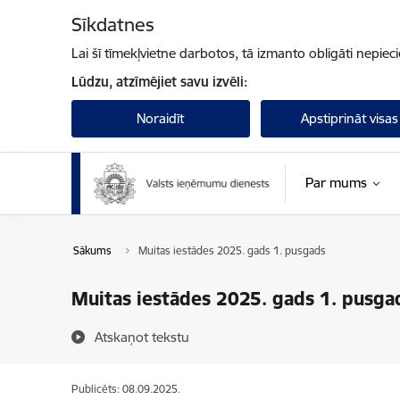
Pāriet uz lapas saturu
Sīkdatnes
Lai šī tīmekļvietne darbotos, tā izmanto obligāti nepiec
Lūdzu, atzīmējiet savu izvēli:
Noraidīt
Apstiprināt visas
Par mums
Sākums
Muitas iestādes 2025. gads 1. pusgads
Muitas iestādes 2025. gads 1. pusga
Atskaņot tekstu
Publicēts: 08.09.2025.