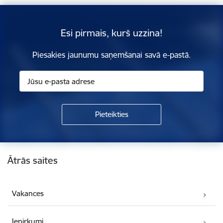
Esi pirmais, kurš uzzina!
Piesakies jaunumu saņemšanai savā e-pastā.
Kājene
Ātrās saites
Vakances
Iepirkumi