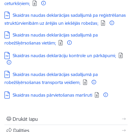
ceturkšņiem;
Lejupielādēt:
Skaidras naudas deklarācijas sadalījumā pa reģistrēšanas
struktūrvienībām uz ārējās un iekšējās robežas;
Lejupielādēt:
Skaidras naudas deklarācijas sadalījumā pa
robežšķērsošanas vietām;
Lejupielādēt:
Skaidras naudas deklarāciju kontrole un pārkāpumi;
Lejupielādēt:
Skaidras naudas deklarācijas sadalījumā pa
robežšķērsošanas transporta veidiem;
Lejupielādēt:
Skaidras naudas pārvietošanas maršruti
Drukāt lapu
Dalīties