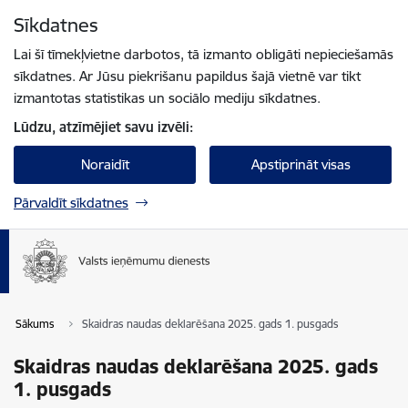
Pāriet uz lapas saturu
Sīkdatnes
Spied
lai meklētu
Enter
Lai šī tīmekļvietne darbotos, tā izmanto obligāti nepieciešamās
sīkdatnes. Ar Jūsu piekrišanu papildus šajā vietnē var tikt
izmantotas statistikas un sociālo mediju sīkdatnes.
Lūdzu, atzīmējiet savu izvēli:
Noraidīt
Apstiprināt visas
Pārvaldīt sīkdatnes
Sākums
Skaidras naudas deklarēšana 2025. gads 1. pusgads
Skaidras naudas deklarēšana 2025. gads
1. pusgads