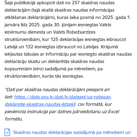
Šajā publikācijā apkopoti dati no 257 skaidras naudas
deklarācijām (tajā skaitā skaidras naudas informācijas
atklāšanas deklarācijām), kuras laika posmā no 2025. gada 1.
janvāra līdz 2025. gada 30. jūnijam iesniegtas Valsts
ieņēmumu dienesta un Valsts Robežsardzes
struktūrvienībām, kur 125 deklarācijas iesniegtas iebraucot
Latvijā un 132 iesniegtas izbraucot no Latvijas. Krājumā
iekļautas tabulas ar informāciju par iesniegto skaidras naudas
deklarāciju skaitu un deklarētās skaidras naudas
kopsummām (eiro) sadalījumā pa mēnešiem, pa
struktūrvienībām, kurās tās iesniegtas.
*Dati par skaidras naudas deklarācijām pieejami arī
šeit:
https://data.gov.lv/dati/lv/dataset/uz-robezas-
deklaretie-skaidras-naudas-lidzekli
csv formātā, kur
pievienota instrukcija par datnes pārveidošanu uz Excel
formātu.
Lejupielādēt:
Skaidras naudas deklarācijas sadalījumā pa mēnešiem un