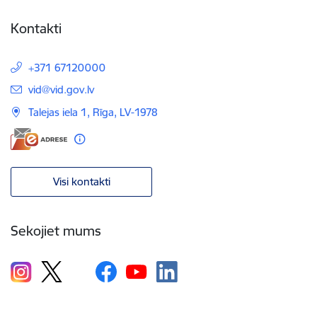
Kontakti
+371 67120000
E-pasts:
vid@vid.gov.lv
Talejas iela 1, Rīga, LV-1978
Visi kontakti
Sekojiet mums