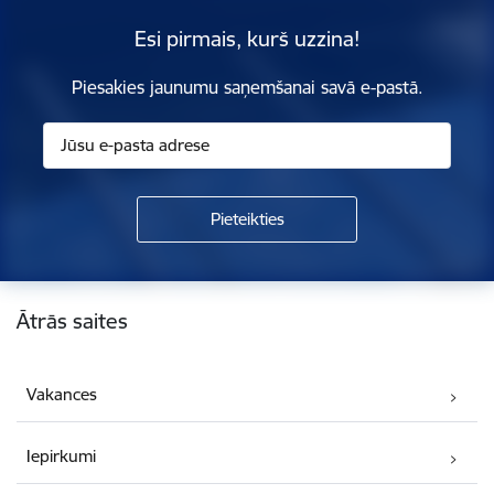
Esi pirmais, kurš uzzina!
Piesakies jaunumu saņemšanai savā e-pastā.
Kājene
Ātrās saites
Vakances
Iepirkumi