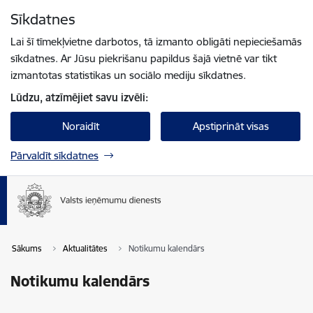
Pāriet uz lapas saturu
Sīkdatnes
Spied
lai meklētu
Enter
Lai šī tīmekļvietne darbotos, tā izmanto obligāti nepieciešamās
sīkdatnes. Ar Jūsu piekrišanu papildus šajā vietnē var tikt
izmantotas statistikas un sociālo mediju sīkdatnes.
Lūdzu, atzīmējiet savu izvēli:
Noraidīt
Apstiprināt visas
Pārvaldīt sīkdatnes
Sākums
Aktualitātes
Notikumu kalendārs
Notikumu kalendārs