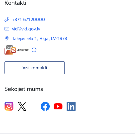
Kontakti
+371 67120000
E-pasts:
vid@vid.gov.lv
Talejas iela 1, Rīga, LV-1978
Visi kontakti
Sekojiet mums