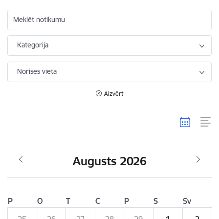
Meklēt notikumu
Kategorija
Norises vieta
Aizvērt
Augusts 2026
P
O
T
C
P
S
Sv
25
26
27
28
29
1
2