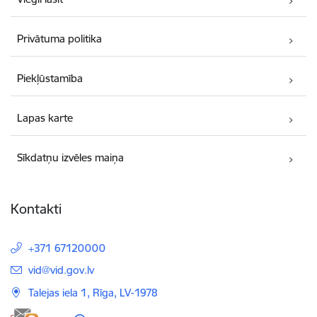
Privātuma politika
Piekļūstamība
Lapas karte
Sīkdatņu izvēles maiņa
Kontakti
+371 67120000
E-pasts:
vid@vid.gov.lv
Talejas iela 1, Rīga, LV-1978