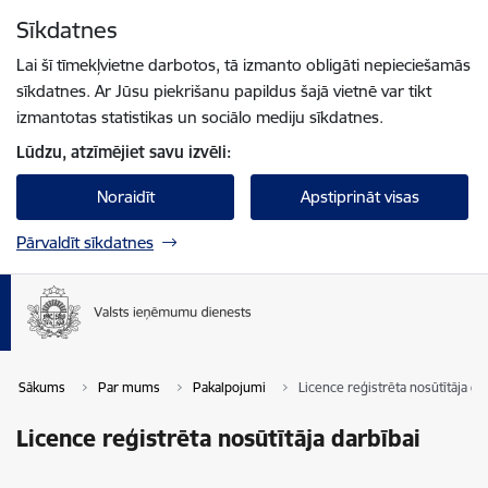
Pāriet uz lapas saturu
Sīkdatnes
Spied
lai meklētu
Enter
Lai šī tīmekļvietne darbotos, tā izmanto obligāti nepieciešamās
sīkdatnes. Ar Jūsu piekrišanu papildus šajā vietnē var tikt
izmantotas statistikas un sociālo mediju sīkdatnes.
Lūdzu, atzīmējiet savu izvēli:
Noraidīt
Apstiprināt visas
Pārvaldīt sīkdatnes
Sākums
Par mums
Pakalpojumi
Licence reģistrēta nosūtītāja da
Licence reģistrēta nosūtītāja darbībai