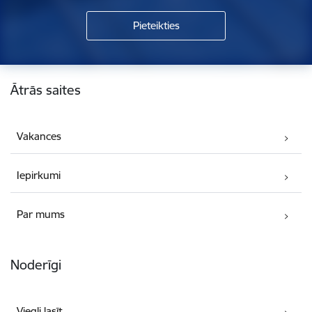
Kājene
Ātrās saites
Vakances
Iepirkumi
Par mums
Noderīgi
Viegli lasīt