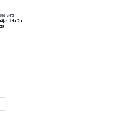
ses vieta
pājas iela 2b
za