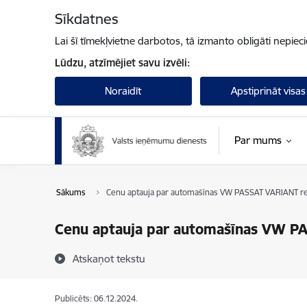
Pāriet uz lapas saturu
Sīkdatnes
Lai šī tīmekļvietne darbotos, tā izmanto obligāti nepiec
Lūdzu, atzīmējiet savu izvēli:
Noraidīt
Apstiprināt visas
Par mums
Sākums
Cenu aptauja par automašīnas VW PASSAT VARIANT rea
Cenu aptauja par automašīnas VW PA
Atskaņot tekstu
Publicēts: 06.12.2024.