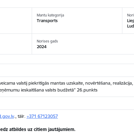
Mantu kategorija
Nori
Transports
Lie
Lud
Norises gads
2024
cama valstij piekritīgās mantas uzskaite, novērtēšana, realizācija,
ieņēmumu ieskaitīšana valsts budžetā” 26.punkts
.gov.lv
., tālr.
+371 67123057
edz atbildes uz citiem jautājumiem.