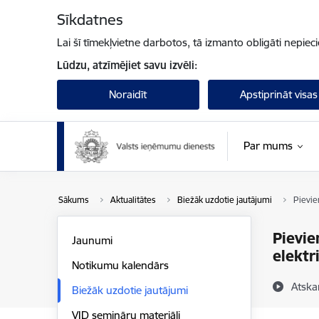
Pāriet uz lapas saturu
Sīkdatnes
Lai šī tīmekļvietne darbotos, tā izmanto obligāti nepiec
Lūdzu, atzīmējiet savu izvēli:
Noraidīt
Apstiprināt visas
Par mums
Sākums
Aktualitātes
Biežāk uzdotie jautājumi
Pievie
Pievie
Jaunumi
elektr
Notikumu kalendārs
Atska
Biežāk uzdotie jautājumi
VID semināru materiāli