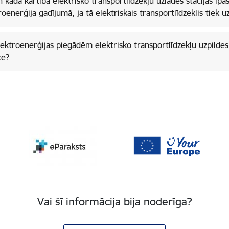
n kādā kārtībā elektrisko transportlīdzekļu uzlādes stacijas īp
roenerģija gadījumā, ja tā elektriskais transportlīdzeklis tiek u
ijas piegādēm elektrisko transportlīdzekļu uzpildes stacijās ir nepieciešama
ce?
Vai šī informācija bija noderīga?