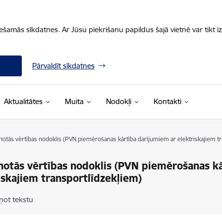
iešamās sīkdatnes. Ar Jūsu piekrišanu papildus šajā vietnē var tikt i
Pārvaldīt sīkdatnes
Aktualitātes
Muita
Nodokļi
Kontakti
notās vērtības nodoklis (PVN piemērošanas kārtība darījumiem ar elektriskajiem t
notās vērtības nodoklis (PVN piemērošanas k
iskajiem transportlīdzekļiem)
ņot tekstu