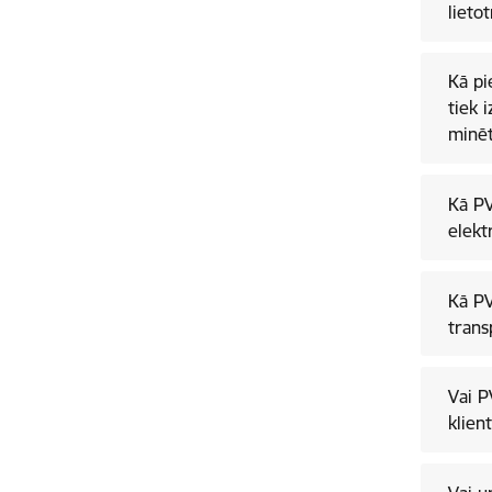
lietot
Kā pi
tiek 
minēt
Kā PV
elekt
Kā PV
trans
Vai P
klien