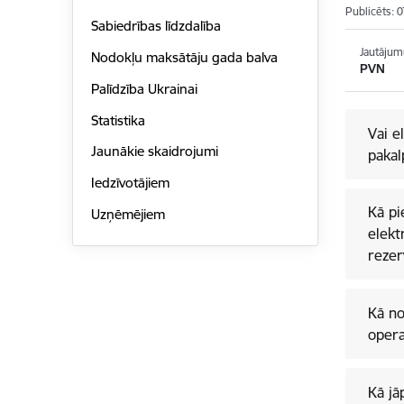
Publicēts: 
Sabiedrības līdzdalība
Jautājum
Nodokļu maksātāju gada balva
PVN
Palīdzība Ukrainai
Statistika
Vai e
Jaunākie skaidrojumi
pakal
Iedzīvotājiem
Kā pi
Uzņēmējiem
elektrisko
rezer
Kā no
opera
Kā jā