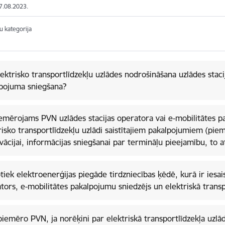
07.08.2023.
u kategorija
lektrisko transportlīdzekļu uzlādes nodrošināšana uzlādes staci
pojuma sniegšana?
emērojams PVN uzlādes stacijas operatora vai e-mobilitātes p
 transportlīdzekļu uzlādi saistītajiem pakalpojumiem (piemēram, attālinātai
vācijai, informācijas sniegšanai par termināļu pieejamību, to 
tiek elektroenerģijas piegāde tirdzniecības ķēdē, kurā ir iesaist
tors, e-mobilitātes pakalpojumu sniedzējs un elektriskā transp
piemēro PVN, ja norēķini par elektriskā transportlīdzekļa uzlād