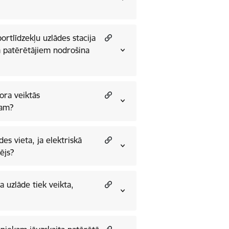
rtlīdzekļu uzlādes stacija
la patērētājiem nodrošina
ora veiktās
jam?
s vieta, ja elektriskā
ējs?
a uzlāde tiek veikta,