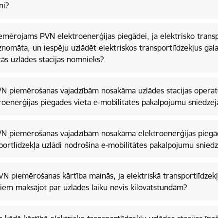
ni?
emērojams PVN elektroenerģijas piegādei, ja elektrisko transpo
iznomāta, un iespēju uzlādēt elektriskos transportlīdzekļus ga
ās uzlādes stacijas nomnieks?
N piemērošanas vajadzībām nosakāma uzlādes stacijas operat
roenerģijas piegādes vieta e-mobilitātes pakalpojumu sniedzē
N piemērošanas vajadzībām nosakāma elektroenerģijas piegāde
portlīdzekļa uzlādi nodrošina e-mobilitātes pakalpojumu sniedz
VN piemērošanas kārtība mainās, ja elektriskā transportlīdzekļ
tiem maksājot par uzlādes laiku nevis kilovatstundām?