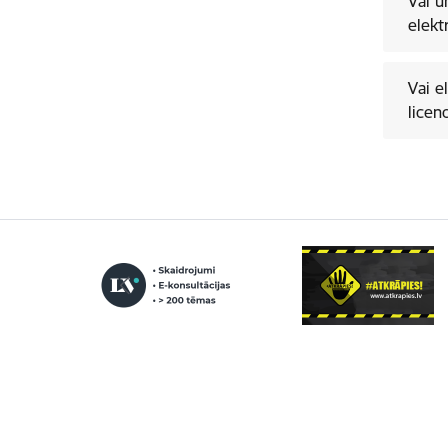
Vai u
elekt
Vai elektroenerģ
licen