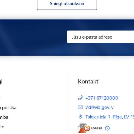
Sniegt atsauksmi
i
Kontakti
t
+371 67120000
E-pasts:
vid@vid.gov.lv
 politika
Talejas iela 1, Rīga, LV-
mība
te