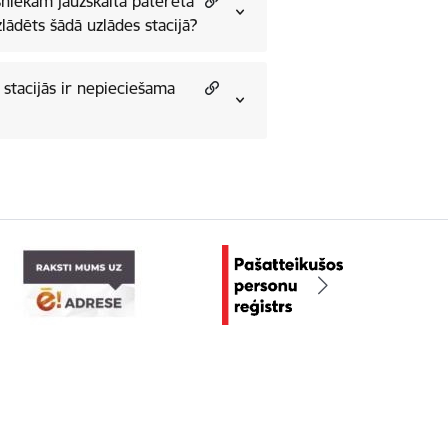
ašniekam jāuzskaita patērētā
zlādēts šādā uzlādes stacijā?