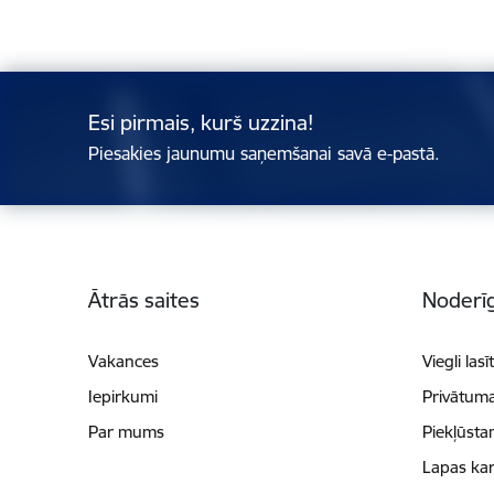
Esi pirmais, kurš uzzina!
Piesakies jaunumu saņemšanai savā e-pastā.
Kājene
Ātrās saites
Noderīg
Vakances
Viegli lasī
Iepirkumi
Privātuma
Par mums
Piekļūsta
Lapas kar