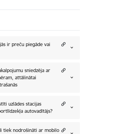
jās ir preču piegāde vai
akalpojumu sniedzēja ar
atrašanās
īti uzlādes stacijas
ortlīdzekļa autovadītājs?
i tiek nodrošināti ar mobilo