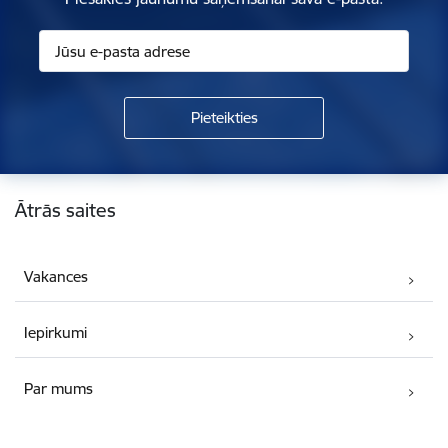
Kājene
Ātrās saites
Vakances
Iepirkumi
Par mums