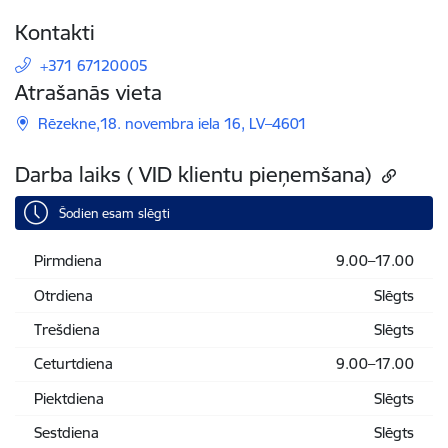
Kontakti
+371 67120005
Atrašanās vieta
Rēzekne,18. novembra iela 16, LV–4601
Darba laiks ( VID klientu pieņemšana)
Šodien esam slēgti
Pirmdiena
9.00–17.00
Otrdiena
Slēgts
Trešdiena
Slēgts
Ceturtdiena
9.00–17.00
Piektdiena
Slēgts
Sestdiena
Slēgts