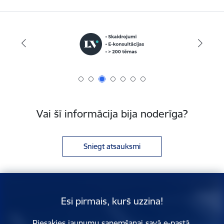
Vai šī informācija bija noderīga?
Sniegt atsauksmi
Esi pirmais, kurš uzzina!
Piesakies jaunumu saņemšanai savā e-pastā.