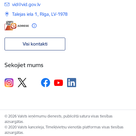
E-pasts:
vid@vid.gov.lv
Talejas iela 1, Rīga, LV-1978
Visi kontakti
Sekojiet mums
© 2026 Valsts ieņēmumu dienests, publicētā satura visas tiesības
aizsargātas.
© 2020 Valsts kanceleja, Tīmekļvietņu vienotās platformas visas tiesības
aizsargātas.