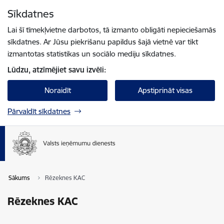
Pāriet uz lapas saturu
Sīkdatnes
Spied
lai meklētu
Enter
Lai šī tīmekļvietne darbotos, tā izmanto obligāti nepieciešamās
sīkdatnes. Ar Jūsu piekrišanu papildus šajā vietnē var tikt
izmantotas statistikas un sociālo mediju sīkdatnes.
Lūdzu, atzīmējiet savu izvēli:
Noraidīt
Apstiprināt visas
Pārvaldīt sīkdatnes
Sākums
Rēzeknes KAC
Rēzeknes KAC