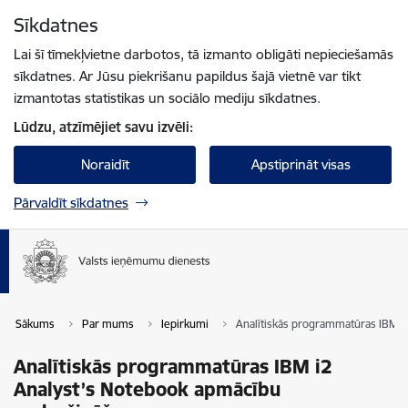
Pāriet uz lapas saturu
Sīkdatnes
Spied
lai meklētu
Enter
Lai šī tīmekļvietne darbotos, tā izmanto obligāti nepieciešamās
sīkdatnes. Ar Jūsu piekrišanu papildus šajā vietnē var tikt
izmantotas statistikas un sociālo mediju sīkdatnes.
Lūdzu, atzīmējiet savu izvēli:
Noraidīt
Apstiprināt visas
Pārvaldīt sīkdatnes
Sākums
Par mums
Iepirkumi
Analītiskās programmatūras IBM i
Analītiskās programmatūras IBM i2
Analyst’s Notebook apmācību