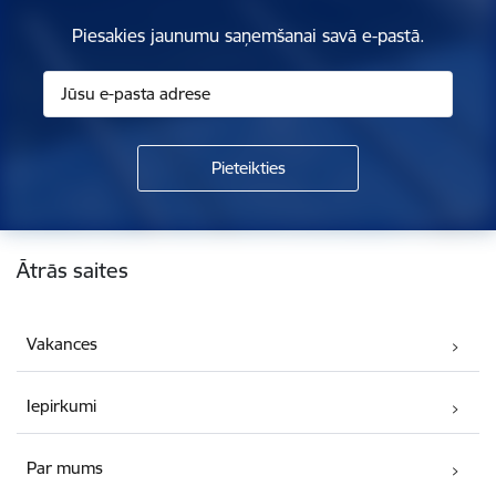
Piesakies jaunumu saņemšanai savā e-pastā.
Kājene
Ātrās saites
Vakances
Iepirkumi
Par mums