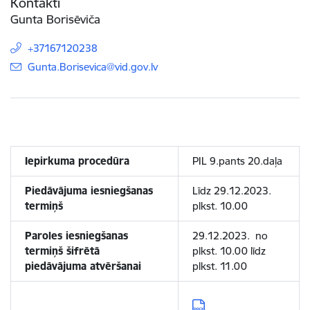
Kontakti
Gunta Borisēviča
+37167120238
E-pasts:
Gunta.Borisevica@vid.gov.lv
Iepirkuma procedūra
PIL 9.pants 20.daļa
Piedāvājuma iesniegšanas
Līdz 29.12.2023.
termiņš
plkst. 10.00
Paroles iesniegšanas
29.12.2023. no
termiņš šifrētā
plkst. 10.00 līdz
piedāvājuma atvēršanai
plkst. 11.00
Lejupielādēt: