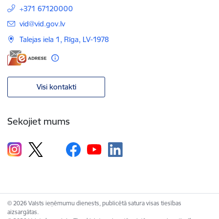
+371 67120000
E-pasts:
vid@vid.gov.lv
Talejas iela 1, Rīga, LV-1978
Visi kontakti
Sekojiet mums
© 2026 Valsts ieņēmumu dienests, publicētā satura visas tiesības
aizsargātas.