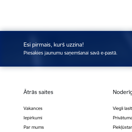
Esi pirmais, kurš uzzina!
Piesakies jaunumu saņemšanai savā e-pastā.
Kājene
Ātrās saites
Noderīg
Vakances
Viegli lasī
Iepirkumi
Privātuma
Par mums
Piekļūsta