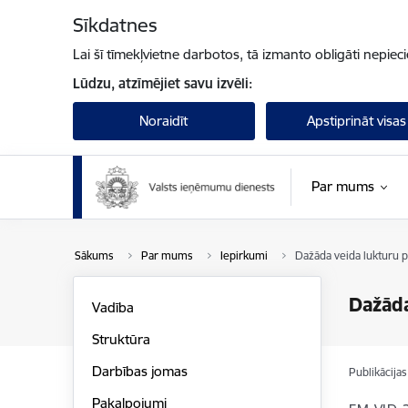
Pāriet uz lapas saturu
Sīkdatnes
Lai šī tīmekļvietne darbotos, tā izmanto obligāti nepiec
Lūdzu, atzīmējiet savu izvēli:
Noraidīt
Apstiprināt visas
Par mums
Sākums
Par mums
Iepirkumi
Dažāda veida lukturu 
Dažāda
Vadība
Struktūra
Darbības jomas
Publikācija
Pakalpojumi