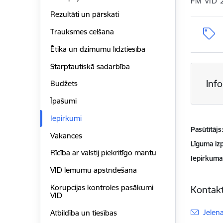
FM VID 
Rezultāti un pārskati
Trauksmes celšana
Ētika un dzimumu līdztiesība
Starptautiskā sadarbība
Inf
Budžets
Īpašumi
Iepirkumi
Pasūtītājs
Vakances
Līguma izp
Rīcība ar valstij piekritīgo mantu
Iepirkuma
VID lēmumu apstrīdēšana
Korupcijas kontroles pasākumi
Kontakt
VID
E-pas
Jelen
Atbildība un tiesības