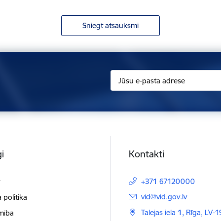
Sniegt atsauksmi
i
Kontakti
t
+371 67120000
E-pasts:
vid@vid.gov.lv
 politika
Talejas iela 1, Rīga, LV-
mība