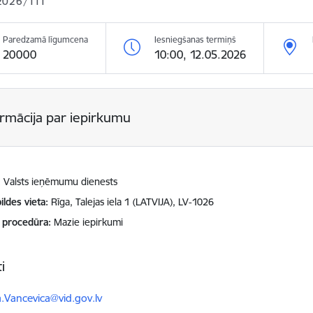
2026/111
Paredzamā līgumcena
Iesniegšanas termiņš
20000
10:00, 12.05.2026
ormācija par iepirkumu
Valsts ieņēmumu dienests
ildes vieta
Rīga, Talejas iela 1 (LATVIJA), LV-1026
 procedūra
Mazie iepirkumi
i
ts:
a.Vancevica@vid.gov.lv