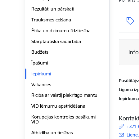
FM VID 
Rezultāti un pārskati
Trauksmes celšana
Ētika un dzimumu līdztiesība
Starptautiskā sadarbība
Inf
Budžets
Īpašumi
Iepirkumi
Pasūtītājs
Vakances
Līguma izp
Rīcība ar valstij piekritīgo mantu
Iepirkuma
VID lēmumu apstrīdēšana
Korupcijas kontroles pasākumi
Kontakt
VID
+371
Atbildība un tiesības
E-pas
Liene