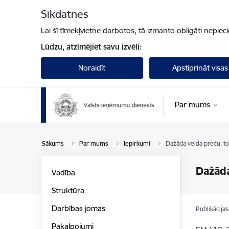
Pāriet uz lapas saturu
Sīkdatnes
Lai šī tīmekļvietne darbotos, tā izmanto obligāti nepiec
Lūdzu, atzīmējiet savu izvēli:
Noraidīt
Apstiprināt visas
Par mums
Sākums
Par mums
Iepirkumi
Dažāda veida preču, to
Dažāda
Vadība
Struktūra
Darbības jomas
Publikācija
Pakalpojumi