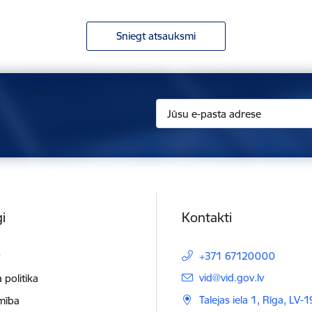
Sniegt atsauksmi
i
Kontakti
t
+371 67120000
E-pasts:
vid@vid.gov.lv
 politika
Talejas iela 1, Rīga, LV-
mība