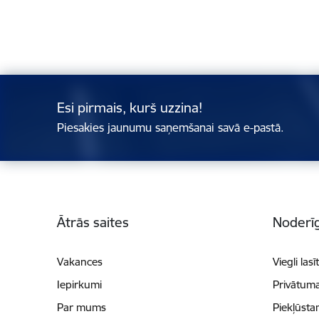
Esi pirmais, kurš uzzina!
Piesakies jaunumu saņemšanai savā e-pastā.
Kājene
Ātrās saites
Noderīg
Vakances
Viegli lasī
Iepirkumi
Privātuma
Par mums
Piekļūsta