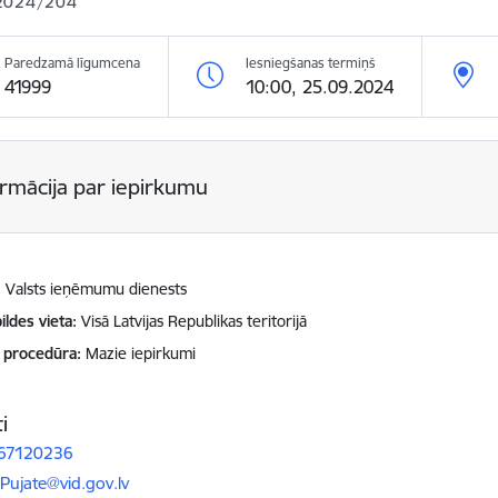
2024/204
Paredzamā līgumcena
Iesniegšanas termiņš
41999
10:00, 25.09.2024
ormācija par iepirkumu
Valsts ieņēmumu dienests
ildes vieta
Visā Latvijas Republikas teritorijā
 procedūra
Mazie iepirkumi
i
 67120236
ts:
.Pujate@vid.gov.lv