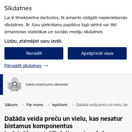
Pāriet uz lapas saturu
Sīkdatnes
Spied
lai meklētu
Enter
Lai šī tīmekļvietne darbotos, tā izmanto obligāti nepieciešamās
sīkdatnes. Ar Jūsu piekrišanu papildus šajā vietnē var tikt
izmantotas statistikas un sociālo mediju sīkdatnes.
Lūdzu, atzīmējiet savu izvēli:
Noraidīt
Apstiprināt visas
Pārvaldīt sīkdatnes
Sākums
Par mums
Iepirkumi
Dažāda veida preču un vielu, kas n
Dažāda veida preču un vielu, kas nesatur
bīstamus komponentus