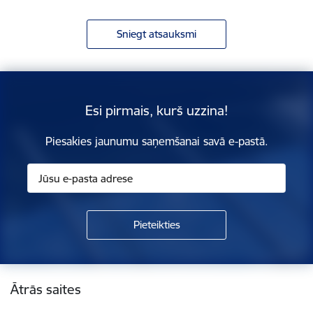
Sniegt atsauksmi
Esi pirmais, kurš uzzina!
Piesakies jaunumu saņemšanai savā e-pastā.
Kājene
Ātrās saites