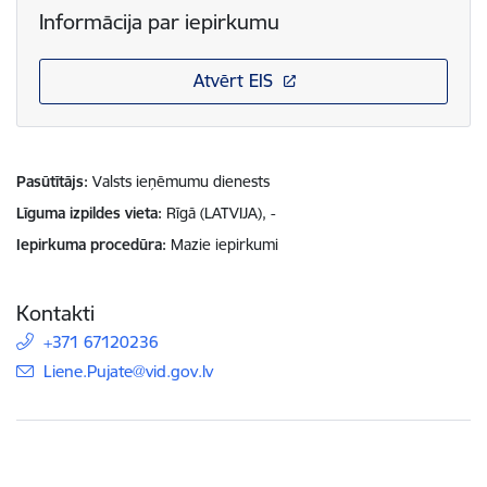
Informācija par iepirkumu
Atvērt EIS
Pasūtītājs
Valsts ieņēmumu dienests
Līguma izpildes vieta
Rīgā (LATVIJA), -
Iepirkuma procedūra
Mazie iepirkumi
Kontakti
+371 67120236
E-pasts:
Liene.Pujate@vid.gov.lv