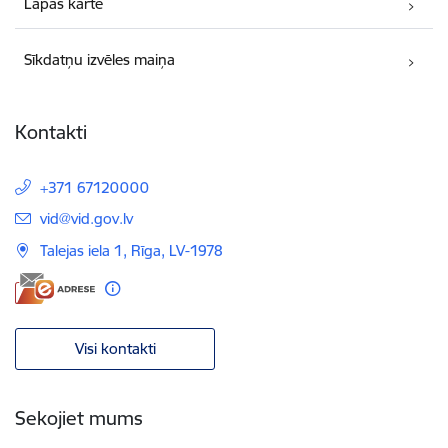
Lapas karte
Sīkdatņu izvēles maiņa
Kontakti
+371 67120000
E-pasts:
vid@vid.gov.lv
Talejas iela 1, Rīga, LV-1978
Visi kontakti
Sekojiet mums