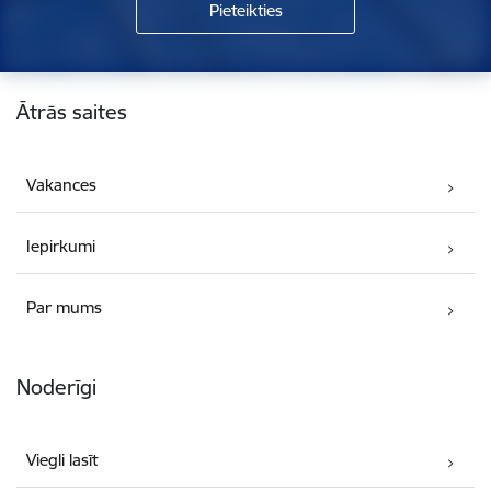
Kājene
Ātrās saites
Vakances
Iepirkumi
Par mums
Noderīgi
Viegli lasīt