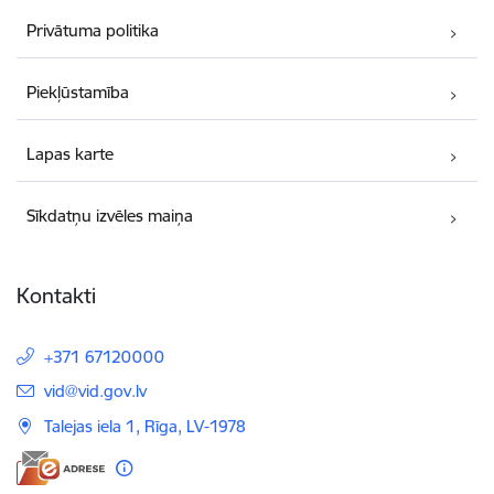
Privātuma politika
Piekļūstamība
Lapas karte
Sīkdatņu izvēles maiņa
Kontakti
+371 67120000
E-pasts:
vid@vid.gov.lv
Talejas iela 1, Rīga, LV-1978