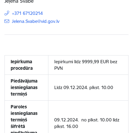
Jeļena Švābe
+371 67120214
E-pasts:
Jelena.Svabe@vid.gov.lv
Iepirkuma
Iepirkumi līdz 9999,99 EUR bez
procedūra
PVN
Piedāvājuma
iesniegšanas
Līdz 09.12.2024. plkst. 10.00
termiņš
Paroles
iesniegšanas
termiņš
09.12.2024. no plkst. 10.00 līdz
šifrētā
plkst. 16.00
piedāvājuma