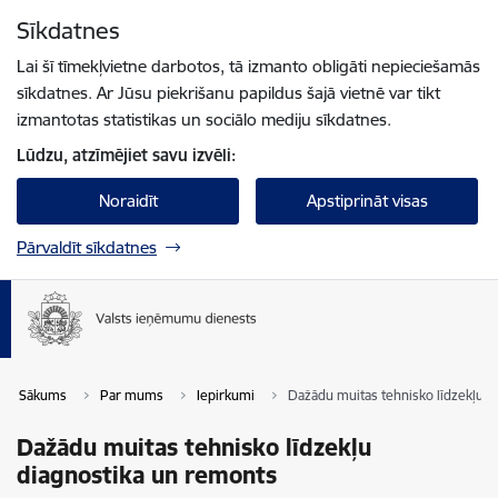
Pāriet uz lapas saturu
Sīkdatnes
Spied
lai meklētu
Enter
Lai šī tīmekļvietne darbotos, tā izmanto obligāti nepieciešamās
sīkdatnes. Ar Jūsu piekrišanu papildus šajā vietnē var tikt
izmantotas statistikas un sociālo mediju sīkdatnes.
Lūdzu, atzīmējiet savu izvēli:
Noraidīt
Apstiprināt visas
Pārvaldīt sīkdatnes
Sākums
Par mums
Iepirkumi
Dažādu muitas tehnisko līdzekļu d
Dažādu muitas tehnisko līdzekļu
diagnostika un remonts