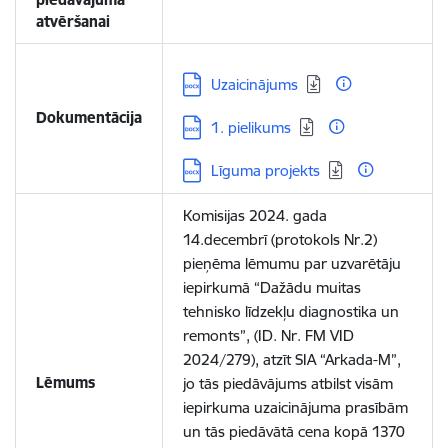
atvēršanai
Lejupielādēt:
Uzaicinājums
Dokumentācija
Lejupielādēt:
1. pielikums
Lejupielādēt:
Līguma projekts
Komisijas 2024. gada
14.decembrī (protokols Nr.2)
pieņēma lēmumu par uzvarētāju
iepirkumā “Dažādu muitas
tehnisko līdzekļu diagnostika un
remonts”, (ID. Nr. FM VID
2024/279), atzīt SIA “Arkada-M”,
Lēmums
jo tās piedāvājums atbilst visām
iepirkuma uzaicinājuma prasībām
un tās piedāvātā cena kopā 1370