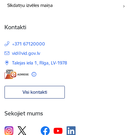
Sīkdatņu izvēles maiņa
Kontakti
+371 67120000
E-pasts:
vid@vid.gov.lv
Talejas iela 1, Rīga, LV-1978
Visi kontakti
Sekojiet mums