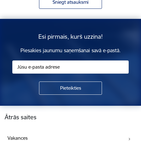
Sniegt atsauksmi
Esi pirmais, kurš uzzina!
Piesakies jaunumu saņemšanai savā e-pastā.
Kājene
Ātrās saites
Vakances