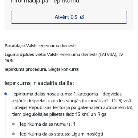
Informācija par iepirkumu
Atvērt EIS
Pasūtītājs
Valsts ieņēmumu dienests
Līguma izpildes vieta
Valsts ieņēmumu dienests (LATVIJA), LV-
1978
Iepirkuma procedūra
Slēgts konkurss
Iepirkums ir sadalīts daļās:
Iepirkuma daļas nosaukums: 1.kategorija – degvielas
iegāde degvielas uzpildes stacijās (turpmāk arī – DUS) visā
Latvijas Republikas teritorijā pa galvenajiem autoceļiem (A),
tiem piegulošajās pilsētās (līdz 15 km) un Rīgā
Iepirkuma daļas numurs: 1
Iepirkuma daļas statuss: Līgumi noslēgti