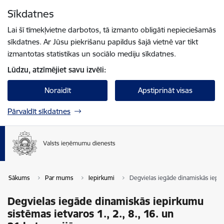
Pāriet uz lapas saturu
Sīkdatnes
Spied
lai meklētu
Enter
Lai šī tīmekļvietne darbotos, tā izmanto obligāti nepieciešamās
sīkdatnes. Ar Jūsu piekrišanu papildus šajā vietnē var tikt
izmantotas statistikas un sociālo mediju sīkdatnes.
Lūdzu, atzīmējiet savu izvēli:
Noraidīt
Apstiprināt visas
Pārvaldīt sīkdatnes
Sākums
Par mums
Iepirkumi
Degvielas iegāde dinamiskās iepirku
Degvielas iegāde dinamiskās iepirkumu
sistēmas ietvaros 1., 2., 8., 16. un