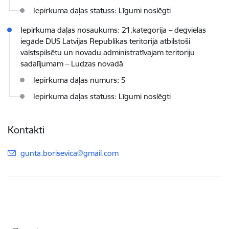
Iepirkuma daļas statuss: Līgumi noslēgti
Iepirkuma daļas nosaukums: 21.kategorija – degvielas
iegāde DUS Latvijas Republikas teritorijā atbilstoši
valstspilsētu un novadu administratīvajam teritoriju
sadalījumam – Ludzas novadā
Iepirkuma daļas numurs: 5
Iepirkuma daļas statuss: Līgumi noslēgti
Kontakti
E-pasts:
gunta.borisevica@gmail.com