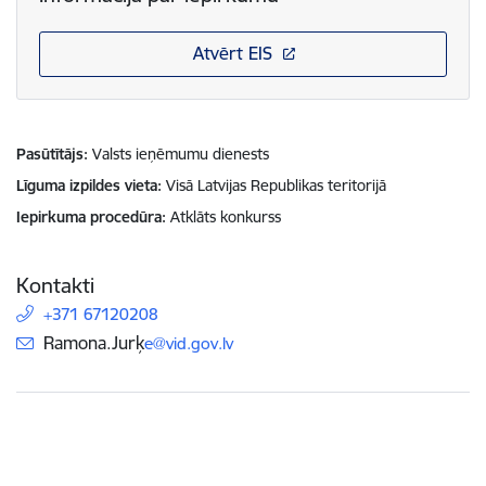
Atvērt EIS
Pasūtītājs
Valsts ieņēmumu dienests
Līguma izpildes vieta
Visā Latvijas Republikas teritorijā
Iepirkuma procedūra
Atklāts konkurss
Kontakti
+371 67120208
E-pasts:
Ramona.Jurķ
e@vid.gov.lv