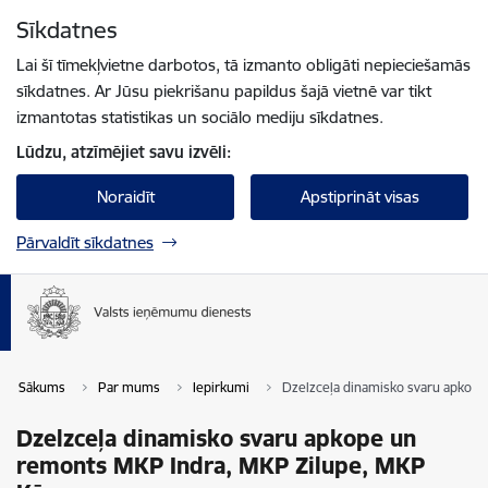
Pāriet uz lapas saturu
Sīkdatnes
Spied
lai meklētu
Enter
Lai šī tīmekļvietne darbotos, tā izmanto obligāti nepieciešamās
sīkdatnes. Ar Jūsu piekrišanu papildus šajā vietnē var tikt
izmantotas statistikas un sociālo mediju sīkdatnes.
Lūdzu, atzīmējiet savu izvēli:
Noraidīt
Apstiprināt visas
Pārvaldīt sīkdatnes
Sākums
Par mums
Iepirkumi
Dzelzceļa dinamisko svaru apkop
Dzelzceļa dinamisko svaru apkope un
remonts MKP Indra, MKP Zilupe, MKP