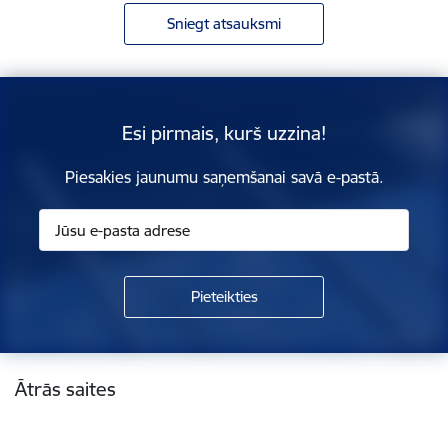
Sniegt atsauksmi
Esi pirmais, kurš uzzina!
Piesakies jaunumu saņemšanai savā e-pastā.
Kājene
Ātrās saites