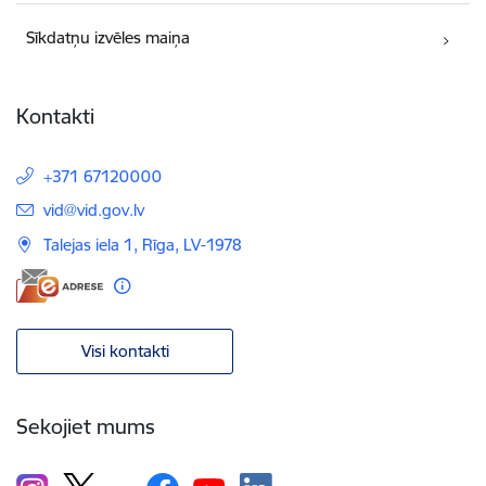
Sīkdatņu izvēles maiņa
Kontakti
+371 67120000
E-pasts:
vid@vid.gov.lv
Talejas iela 1, Rīga, LV-1978
Visi kontakti
Sekojiet mums