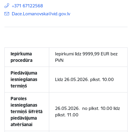
+371 67122568
E-pasts:
Dace.Lomanovska@vid.gov.lv
Iepirkuma
Iepirkumi līdz 9999,99 EUR bez
procedūra
PVN
Piedāvājuma
iesniegšanas
Līdz 26.05.2026. plkst. 10.00
termiņš
Paroles
iesniegšanas
26.05.2026. no plkst. 10.00 līdz
termiņš šifrētā
plkst. 11.00
piedāvājuma
atvēršanai