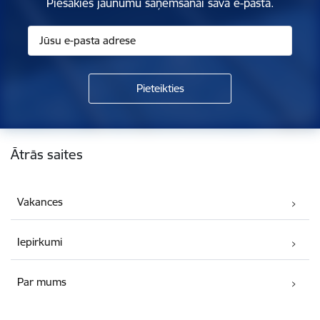
Piesakies jaunumu saņemšanai savā e-pastā.
Kājene
Ātrās saites
Vakances
Iepirkumi
Par mums