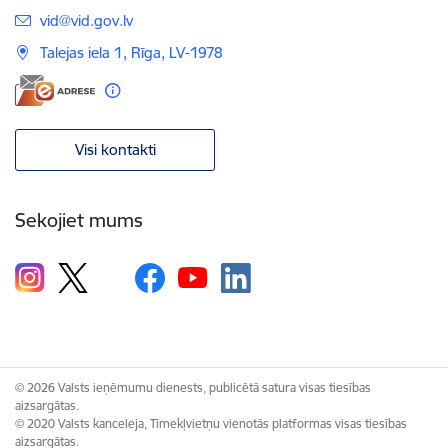
E-pasts:
vid@vid.gov.lv
Talejas iela 1, Rīga, LV-1978
Visi kontakti
Sekojiet mums
© 2026 Valsts ieņēmumu dienests, publicētā satura visas tiesības
aizsargātas.
© 2020 Valsts kanceleja, Tīmekļvietņu vienotās platformas visas tiesības
aizsargātas.