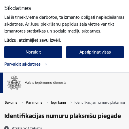
Pāriet uz lapas saturu
Sīkdatnes
Spied
lai meklētu
Enter
Lai šī tīmekļvietne darbotos, tā izmanto obligāti nepieciešamās
sīkdatnes. Ar Jūsu piekrišanu papildus šajā vietnē var tikt
izmantotas statistikas un sociālo mediju sīkdatnes.
Lūdzu, atzīmējiet savu izvēli:
Noraidīt
Apstiprināt visas
Pārvaldīt sīkdatnes
Sākums
Par mums
Iepirkumi
Identifikācijas numuru plāksnīšu p
Identifikācijas numuru plāksnīšu piegāde
Atskaņot tekstu