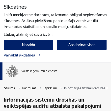
Pāriet uz lapas saturu
Sīkdatnes
Spied
lai meklētu
Enter
Lai šī tīmekļvietne darbotos, tā izmanto obligāti nepieciešamās
sīkdatnes. Ar Jūsu piekrišanu papildus šajā vietnē var tikt
izmantotas statistikas un sociālo mediju sīkdatnes.
Lūdzu, atzīmējiet savu izvēli:
Noraidīt
Apstiprināt visas
Pārvaldīt sīkdatnes
Sākums
Par mums
Iepirkumi
Informācijas sistēmu drošības un v
Informācijas sistēmu drošības un
veiktspējas auditu atbalsta pakalpojumi