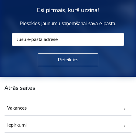
Esi pirmais, kurš uzzina!
Piesakies jaunumu saņemšanai savā e-pastā.
Kājene
Ātrās saites
Vakances
Iepirkumi