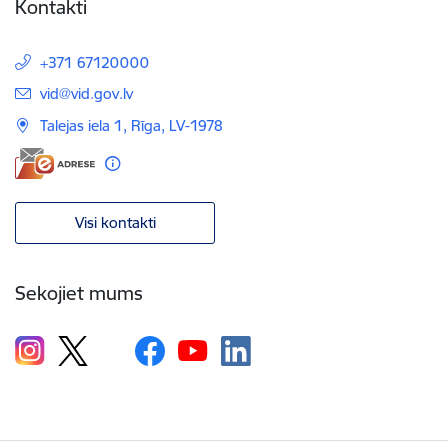
Kontakti
+371 67120000
E-pasts:
vid@vid.gov.lv
Talejas iela 1, Rīga, LV-1978
Visi kontakti
Sekojiet mums