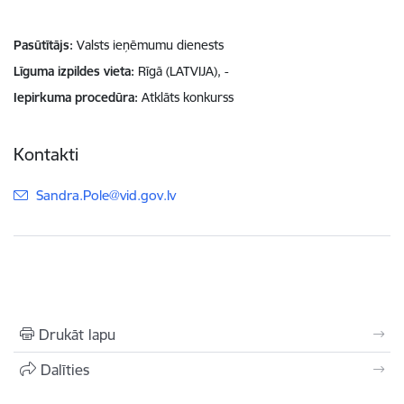
Pasūtītājs
Valsts ieņēmumu dienests
Līguma izpildes vieta
Rīgā (LATVIJA), -
Iepirkuma procedūra
Atklāts konkurss
Kontakti
E-pasts:
Sandra.Pole@vid.gov.lv
Drukāt lapu
Dalīties