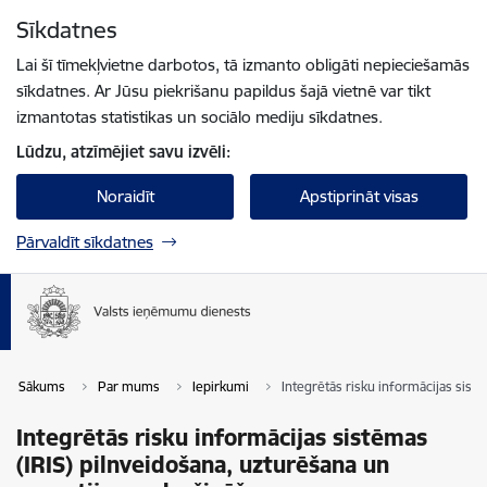
Pāriet uz lapas saturu
Sīkdatnes
Spied
lai meklētu
Enter
Lai šī tīmekļvietne darbotos, tā izmanto obligāti nepieciešamās
sīkdatnes. Ar Jūsu piekrišanu papildus šajā vietnē var tikt
izmantotas statistikas un sociālo mediju sīkdatnes.
Lūdzu, atzīmējiet savu izvēli:
Noraidīt
Apstiprināt visas
Pārvaldīt sīkdatnes
Sākums
Par mums
Iepirkumi
Integrētās risku informācijas sist
Integrētās risku informācijas sistēmas
(IRIS) pilnveidošana, uzturēšana un