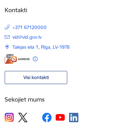
Kontakti
+371 67120000
E-pasts:
vid@vid.gov.lv
Talejas iela 1, Rīga, LV-1978
Visi kontakti
Sekojiet mums