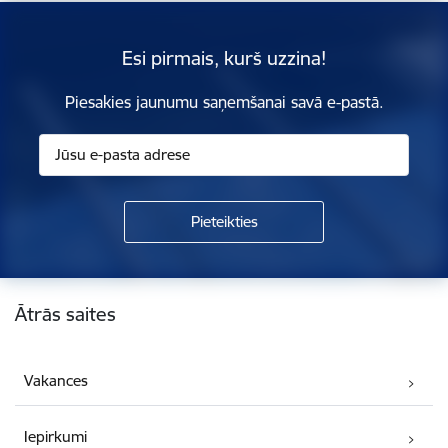
Esi pirmais, kurš uzzina!
Piesakies jaunumu saņemšanai savā e-pastā.
Kājene
Ātrās saites
Vakances
Iepirkumi