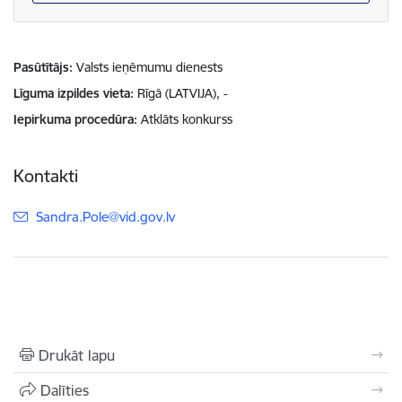
Pasūtītājs
Valsts ieņēmumu dienests
Līguma izpildes vieta
Rīgā (LATVIJA), -
Iepirkuma procedūra
Atklāts konkurss
Kontakti
E-pasts:
Sandra.Pole@vid.gov.lv
Drukāt lapu
Dalīties