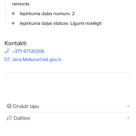
remonts
Iepirkuma daļas numurs: 2
Iepirkuma daļas statuss: Līgumi noslēgti
Kontakti
+371 67120206
E-pasts:
Jana.Meiluna@vid.gov.lv
Drukāt lapu
Dalīties