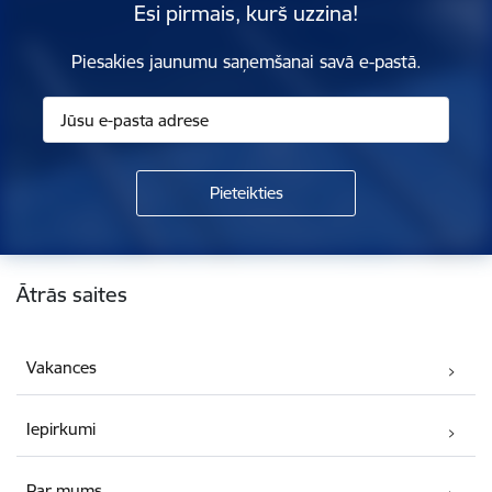
Esi pirmais, kurš uzzina!
Piesakies jaunumu saņemšanai savā e-pastā.
Kājene
Ātrās saites
Vakances
Iepirkumi
Par mums