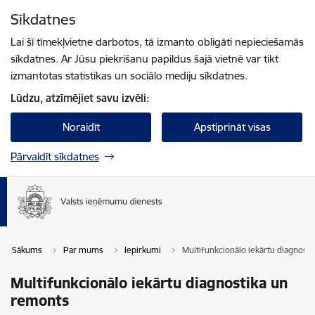
Pāriet uz lapas saturu
Sīkdatnes
Spied
lai meklētu
Enter
Lai šī tīmekļvietne darbotos, tā izmanto obligāti nepieciešamās
sīkdatnes. Ar Jūsu piekrišanu papildus šajā vietnē var tikt
izmantotas statistikas un sociālo mediju sīkdatnes.
Lūdzu, atzīmējiet savu izvēli:
Noraidīt
Apstiprināt visas
Pārvaldīt sīkdatnes
Sākums
Par mums
Iepirkumi
Multifunkcionālo iekārtu diagnost
Multifunkcionālo iekārtu diagnostika un
remonts