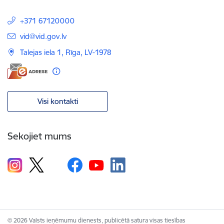
+371 67120000
E-pasts:
vid@vid.gov.lv
Talejas iela 1, Rīga, LV-1978
Visi kontakti
Sekojiet mums
© 2026 Valsts ieņēmumu dienests, publicētā satura visas tiesības