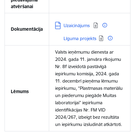
atvēršanai
Lejupielādēt:
Uzaicinājums
Dokumentācija
Lejupielādēt:
Līguma projekts
Valsts ieņēmumu dienesta ar
2024. gada 11. janvāra rīkojumu
Nr. 8f izveidotā pastāvīgā
iepirkumu komisija, 2024. gada
11. decembrī pieņēma lēmumu
iepirkumu, “Plastmasas materiālu
Lēmums
un piederumu piegāde Muitas
laboratorijai” iepirkuma
identifikācijas Nr. FM VID
2024/267, izbeigt bez rezultāta
un iepirkumu izsludināt atkārtoti.