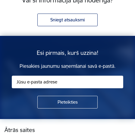
Vai šī informācija bija noderīga?
Sniegt atsauksmi
Esi pirmais, kurš uzzina!
Piesakies jaunumu saņemšanai savā e-pastā.
Kājene
Ātrās saites