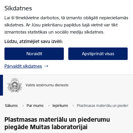
Pāriet uz lapas saturu
Sīkdatnes
Spied
lai meklētu
Enter
Lai šī tīmekļvietne darbotos, tā izmanto obligāti nepieciešamās
sīkdatnes. Ar Jūsu piekrišanu papildus šajā vietnē var tikt
izmantotas statistikas un sociālo mediju sīkdatnes.
Lūdzu, atzīmējiet savu izvēli:
Noraidīt
Apstiprināt visas
Pārvaldīt sīkdatnes
Sākums
Par mums
Iepirkumi
Plastmasas materiālu un piederumu
Plastmasas materiālu un piederumu
piegāde Muitas laboratorijai