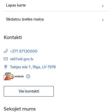
Lapas karte
Sīkdatņu izvēles maiņa
Kontakti
+371 67120000
E-pasts:
vid@vid.gov.lv
Talejas iela 1, Rīga, LV-1978
Visi kontakti
Sekojiet mums