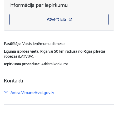
Informācija par iepirkumu
Atvērt EIS
Pasūtītājs
Valsts ieņēmumu dienests
Līguma izpildes vieta
Rīgā vai 50 km rādiusā no Rīgas pilsētas
robežas (LATVIJA), -
Iepirkuma procedūra
Atklāts konkurss
Kontakti
E-pasts:
Antra.Vimane@vid.gov.lv