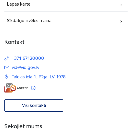
Lapas karte
Sīkdatņu izvēles maiņa
Kontakti
+371 67120000
E-pasts:
vid@vid.gov.lv
Talejas iela 1, Rīga, LV-1978
Visi kontakti
Sekojiet mums