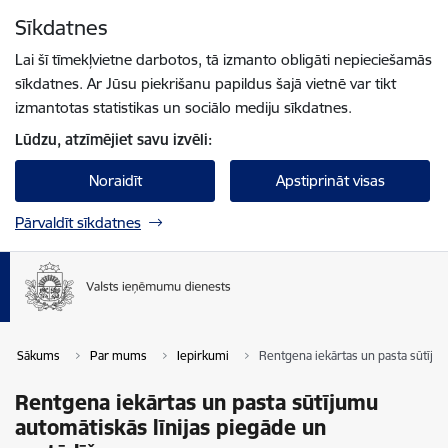
Pāriet uz lapas saturu
Sīkdatnes
Spied
lai meklētu
Enter
Lai šī tīmekļvietne darbotos, tā izmanto obligāti nepieciešamās
sīkdatnes. Ar Jūsu piekrišanu papildus šajā vietnē var tikt
izmantotas statistikas un sociālo mediju sīkdatnes.
Lūdzu, atzīmējiet savu izvēli:
Noraidīt
Apstiprināt visas
Pārvaldīt sīkdatnes
Sākums
Par mums
Iepirkumi
Rentgena iekārtas un pasta sūtījum
Rentgena iekārtas un pasta sūtījumu
automātiskās līnijas piegāde un