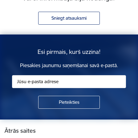
Sniegt atsauksmi
Esi pirmais, kurš uzzina!
Piesakies jaunumu saņemšanai savā e-pastā.
Kājene
Ātrās saites