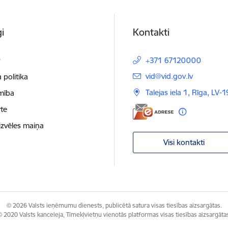
i
Kontakti
t
+371 67120000
E-pasts:
vid@vid.gov.lv
 politika
Talejas iela 1, Rīga, LV-
mība
te
izvēles maiņa
Visi kontakti
© 2026 Valsts ieņēmumu dienests, publicētā satura visas tiesības aizsargātas.
 2020 Valsts kanceleja, Tīmekļvietņu vienotās platformas visas tiesības aizsargāta