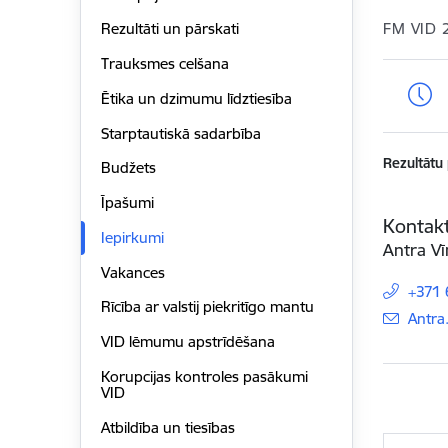
FM VID 
Rezultāti un pārskati
Trauksmes celšana
Ētika un dzimumu līdztiesība
Starptautiskā sadarbība
Rezultātu
Budžets
Īpašumi
Kontakt
Iepirkumi
Antra V
Vakances
+371
Rīcība ar valstij piekritīgo mantu
E-pas
Antra
VID lēmumu apstrīdēšana
Korupcijas kontroles pasākumi
VID
Atbildība un tiesības