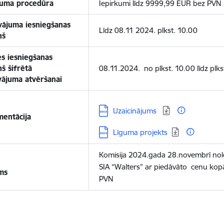
kuma procedūra
Iepirkumi līdz 9999,99 EUR bez PVN
vājuma iesniegšanas
Līdz 08.11 2024. plkst. 10.00
ņš
es iesniegšanas
š šifrētā
08.11.2024. no plkst. 10.00 līdz plks
vājuma atvēršanai
Lejupielādēt:
Uzaicinājums
entācija
Lejupielādēt:
Līguma projekts
Komisija 2024.gada 28.novembrī nol
SIA “Walters” ar piedāvāto cenu kopā
ms
PVN