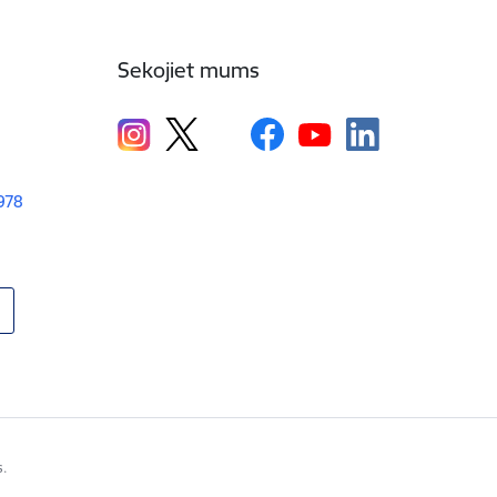
Sekojiet mums
1978
s.