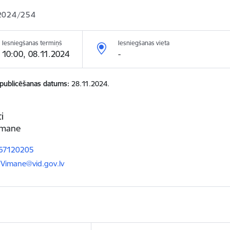
2024/254
Iesniegšanas termiņš
Iesniegšanas vieta
10:00, 08.11.2024
-
 publicēšanas datums
28.11.2024.
i
īmane
 67120205
ts:
.Vimane@vid.gov.lv