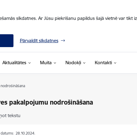
iešamās sīkdatnes. Ar Jūsu piekrišanu papildus šajā vietnē var tikt i
Pārvaldīt sīkdatnes
Aktualitātes
Muita
Nodokļi
Kontakti
 nodrošināšana
ves pakalpojumu nodrošināšana
ņot tekstu
s datums:
28.10.2024.