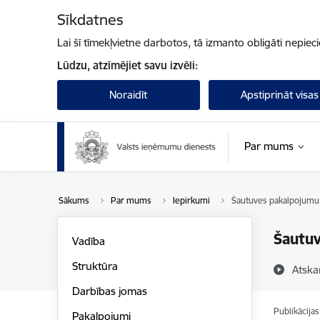
Pāriet uz lapas saturu
Sīkdatnes
Lai šī tīmekļvietne darbotos, tā izmanto obligāti nepiec
Lūdzu, atzīmējiet savu izvēli:
Noraidīt
Apstiprināt visas
Par mums
Sākums
Par mums
Iepirkumi
Šautuves pakalpojumu
Šautu
Vadība
Struktūra
Atska
Darbības jomas
Publikācija
Pakalpojumi