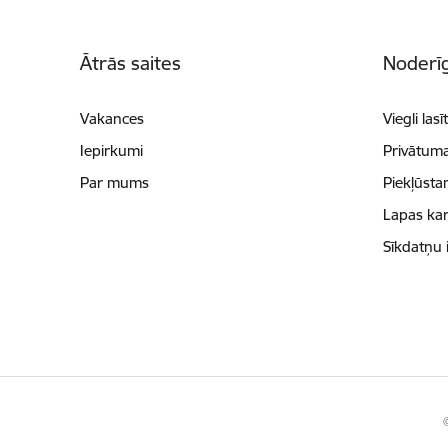
Kājene
Ātrās saites
Noderīg
Vakances
Viegli lasī
Iepirkumi
Privātuma
Par mums
Piekļūsta
Lapas kar
Sīkdatņu 
©