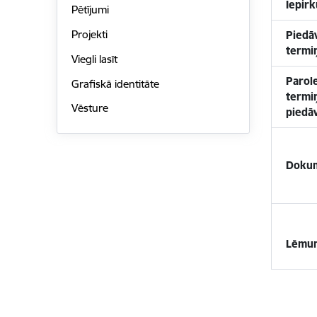
Iepir
Pētījumi
Projekti
Piedā
termi
Viegli lasīt
Parol
Grafiskā identitāte
termiņ
Vēsture
piedā
Dokum
Lēmu