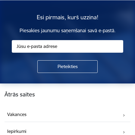
Esi pirmais, kurš uzzina!
Piesakies jaunumu saņemšanai savā e-pastā.
Kājene
Ātrās saites
Vakances
Iepirkumi