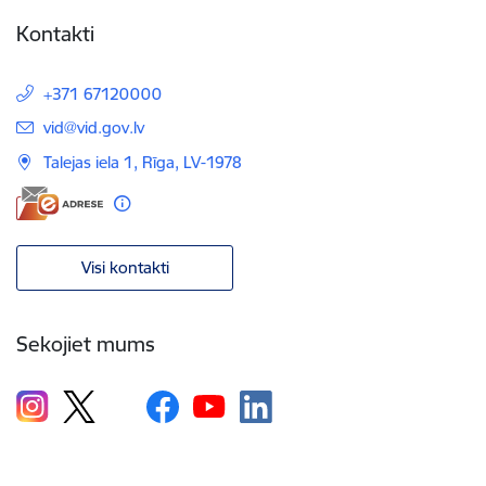
Kontakti
+371 67120000
E-pasts:
vid@vid.gov.lv
Talejas iela 1, Rīga, LV-1978
Visi kontakti
Sekojiet mums