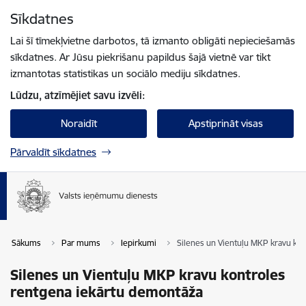
Pāriet uz lapas saturu
Sīkdatnes
Spied
lai meklētu
Enter
Lai šī tīmekļvietne darbotos, tā izmanto obligāti nepieciešamās
sīkdatnes. Ar Jūsu piekrišanu papildus šajā vietnē var tikt
izmantotas statistikas un sociālo mediju sīkdatnes.
Lūdzu, atzīmējiet savu izvēli:
Noraidīt
Apstiprināt visas
Pārvaldīt sīkdatnes
Sākums
Par mums
Iepirkumi
Silenes un Vientuļu MKP kravu ko
Silenes un Vientuļu MKP kravu kontroles
rentgena iekārtu demontāža