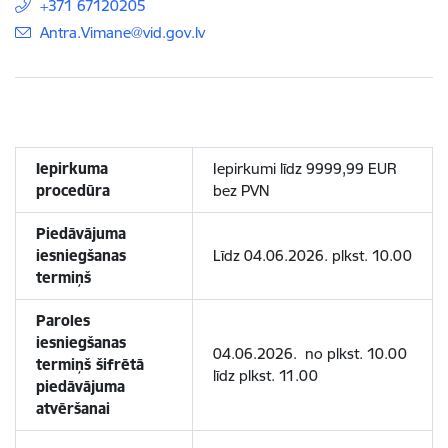
+371 67120205
E-pasts:
Antra.Vimane@vid.gov.lv
Iepirkuma
Iepirkumi līdz 9999,99 EUR
procedūra
bez PVN
Piedāvājuma
iesniegšanas
Līdz 04.06.2026. plkst. 10.00
termiņš
Paroles
iesniegšanas
04.06.2026. no plkst. 10.00
termiņš šifrētā
līdz plkst. 11.00
piedāvājuma
atvēršanai