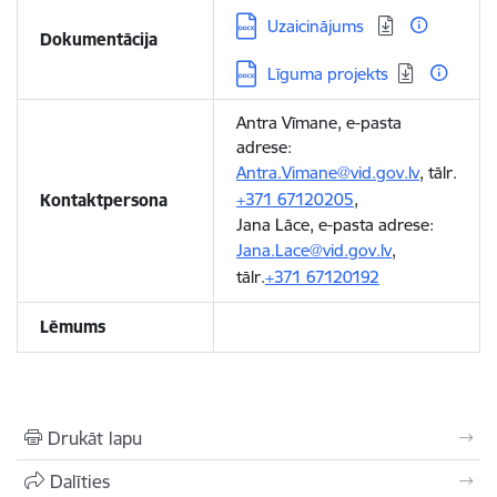
Lejupielādēt:
Uzaicinājums
Dokumentācija
Lejupielādēt:
Līguma projekts
Antra Vīmane, e-pasta
adrese:
Antra.Vimane@vid.gov.lv
, tālr.
+371 67120205
,
Kontaktpersona
Jana Lāce, e-pasta adrese:
Jana.Lace@vid.gov.lv
,
tālr.
+371 67120192
Lēmums
Drukāt lapu
Dalīties