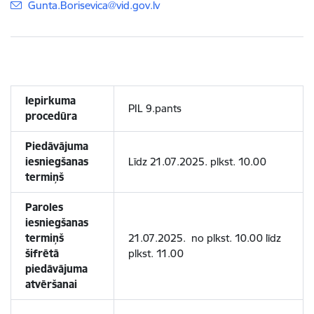
E-pasts:
Gunta.Borisevica@vid.gov.lv
Iepirkuma
PIL 9.pants
procedūra
Piedāvājuma
iesniegšanas
Līdz 21.07.2025. plkst. 10.00
termiņš
Paroles
iesniegšanas
termiņš
21.07.2025. no plkst. 10.00 līdz
šifrētā
plkst. 11.00
piedāvājuma
atvēršanai