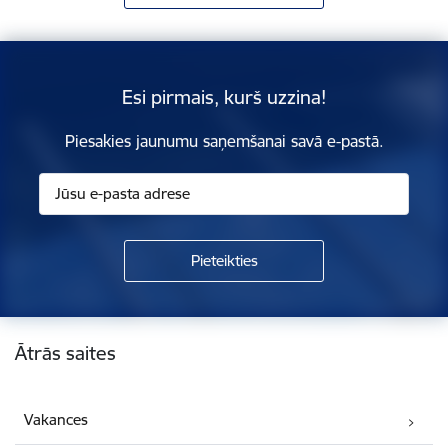
Esi pirmais, kurš uzzina!
Piesakies jaunumu saņemšanai savā e-pastā.
Kājene
Ātrās saites
Vakances