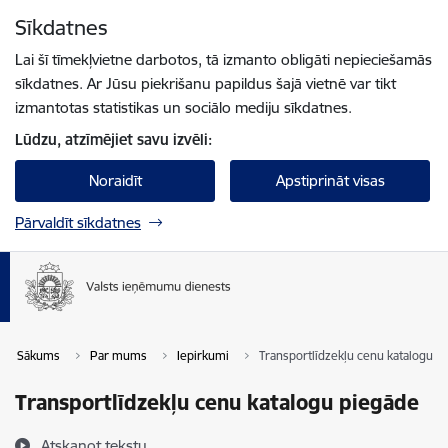
Pāriet uz lapas saturu
Sīkdatnes
Spied
lai meklētu
Enter
Lai šī tīmekļvietne darbotos, tā izmanto obligāti nepieciešamās
sīkdatnes. Ar Jūsu piekrišanu papildus šajā vietnē var tikt
izmantotas statistikas un sociālo mediju sīkdatnes.
Lūdzu, atzīmējiet savu izvēli:
Noraidīt
Apstiprināt visas
Pārvaldīt sīkdatnes
Sākums
Par mums
Iepirkumi
Transportlīdzekļu cenu katalogu p
Transportlīdzekļu cenu katalogu piegāde
Atskaņot tekstu