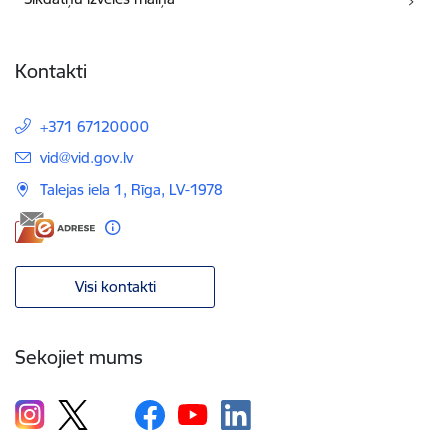
Kontakti
+371 67120000
E-pasts:
vid@vid.gov.lv
Talejas iela 1, Rīga, LV-1978
Visi kontakti
Sekojiet mums