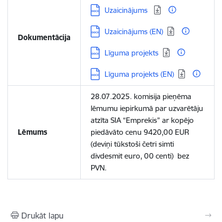
Lejupielādēt:
Uzaicinājums
Lejupielādēt:
Uzaicinājums (EN)
Dokumentācija
Lejupielādēt:
Līguma projekts
Lejupielādēt:
Līguma projekts (EN)
28
.0
7
.2025. komisija pieņēma
lēmumu iepirkumā par uzvarētāju
atzīta
SIA “
Emprekis
”
ar kopējo
Lēmums
piedāvāto cenu
9420,00 EUR
(deviņi tūkstoši četri simti
divdesmit euro, 00 centi) bez
PVN
.
Drukāt lapu