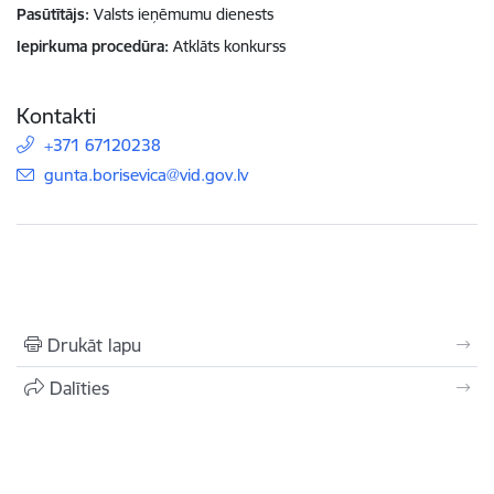
Pasūtītājs
Valsts ieņēmumu dienests
Iepirkuma procedūra
Atklāts konkurss
Kontakti
+371 67120238
E-pasts:
gunta.borisevica@vid.gov.lv
Drukāt lapu
Dalīties