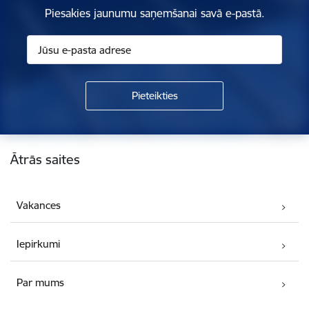
Piesakies jaunumu saņemšanai savā e-pastā.
Kājene
Ātrās saites
Vakances
Iepirkumi
Par mums