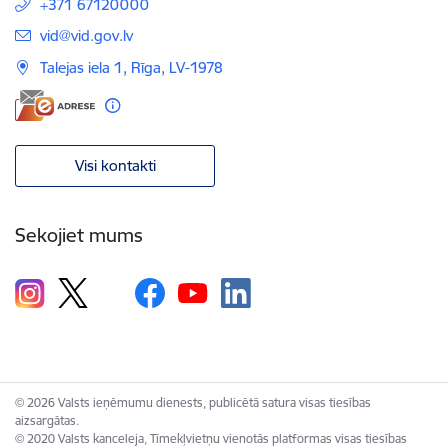
+371 67120000
E-pasts:
vid@vid.gov.lv
Talejas iela 1, Rīga, LV-1978
Visi kontakti
Sekojiet mums
© 2026 Valsts ieņēmumu dienests, publicētā satura visas tiesības
aizsargātas.
© 2020 Valsts kanceleja, Tīmekļvietņu vienotās platformas visas tiesības