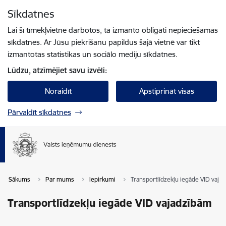
Pāriet uz lapas saturu
Sīkdatnes
Spied
lai meklētu
Enter
Lai šī tīmekļvietne darbotos, tā izmanto obligāti nepieciešamās
sīkdatnes. Ar Jūsu piekrišanu papildus šajā vietnē var tikt
izmantotas statistikas un sociālo mediju sīkdatnes.
Lūdzu, atzīmējiet savu izvēli:
Noraidīt
Apstiprināt visas
Pārvaldīt sīkdatnes
Sākums
Par mums
Iepirkumi
Transportlīdzekļu iegāde VID vaja
Transportlīdzekļu iegāde VID vajadzībām