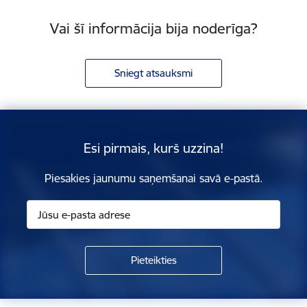
Vai šī informācija bija noderīga?
Sniegt atsauksmi
Esi pirmais, kurš uzzina!
Piesakies jaunumu saņemšanai savā e-pastā.
Kājene