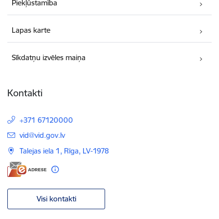
Piekļūstamība
Lapas karte
Sīkdatņu izvēles maiņa
Kontakti
+371 67120000
E-pasts:
vid@vid.gov.lv
Talejas iela 1, Rīga, LV-1978
Visi kontakti