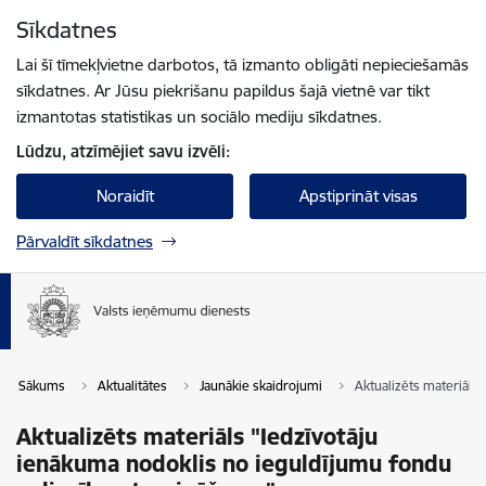
Pāriet uz lapas saturu
Sīkdatnes
Spied
lai meklētu
Enter
Lai šī tīmekļvietne darbotos, tā izmanto obligāti nepieciešamās
sīkdatnes. Ar Jūsu piekrišanu papildus šajā vietnē var tikt
izmantotas statistikas un sociālo mediju sīkdatnes.
Lūdzu, atzīmējiet savu izvēli:
Noraidīt
Apstiprināt visas
Pārvaldīt sīkdatnes
Sākums
Aktualitātes
Jaunākie skaidrojumi
Aktualizēts materiāls
Aktualizēts materiāls "Iedzīvotāju
ienākuma nodoklis no ieguldījumu fondu