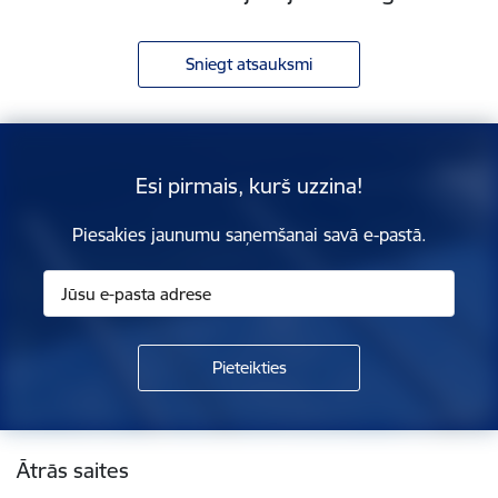
Sniegt atsauksmi
Esi pirmais, kurš uzzina!
Piesakies jaunumu saņemšanai savā e-pastā.
Kājene
Ātrās saites