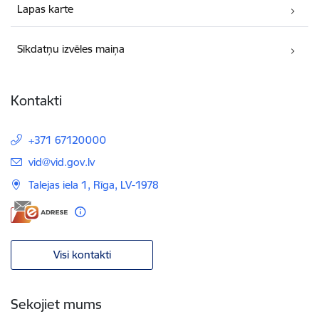
Lapas karte
Sīkdatņu izvēles maiņa
Kontakti
+371 67120000
E-pasts:
vid@vid.gov.lv
Talejas iela 1, Rīga, LV-1978
Visi kontakti
Sekojiet mums