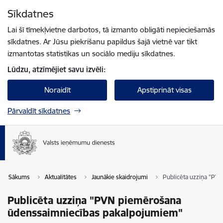
Pāriet uz lapas saturu
Sīkdatnes
Spied
lai meklētu
Enter
Lai šī tīmekļvietne darbotos, tā izmanto obligāti nepieciešamās
sīkdatnes. Ar Jūsu piekrišanu papildus šajā vietnē var tikt
izmantotas statistikas un sociālo mediju sīkdatnes.
Lūdzu, atzīmējiet savu izvēli:
Noraidīt
Apstiprināt visas
Pārvaldīt sīkdatnes
Sākums
Aktualitātes
Jaunākie skaidrojumi
Publicēta uzziņa "PV
Publicēta uzziņa "PVN piemērošana
ūdenssaimniecības pakalpojumiem"