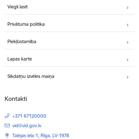
Viegli lasīt
Privātuma politika
Piekļūstamība
Lapas karte
Sīkdatņu izvēles maiņa
Kontakti
+371 67120000
E-pasts:
vid@vid.gov.lv
Talejas iela 1, Rīga, LV-1978