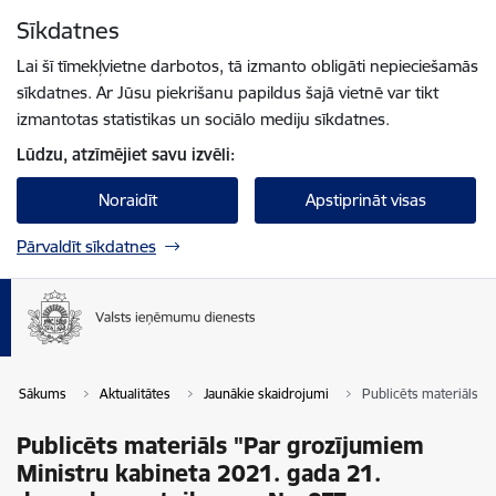
Pāriet uz lapas saturu
Sīkdatnes
Spied
lai meklētu
Enter
Lai šī tīmekļvietne darbotos, tā izmanto obligāti nepieciešamās
sīkdatnes. Ar Jūsu piekrišanu papildus šajā vietnē var tikt
izmantotas statistikas un sociālo mediju sīkdatnes.
Lūdzu, atzīmējiet savu izvēli:
Noraidīt
Apstiprināt visas
Pārvaldīt sīkdatnes
Sākums
Aktualitātes
Jaunākie skaidrojumi
Publicēts materiāls "
Publicēts materiāls "Par grozījumiem
Ministru kabineta 2021. gada 21.