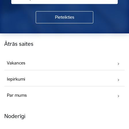
Kājene
Ātrās saites
Vakances
Iepirkumi
Par mums
Noderīgi