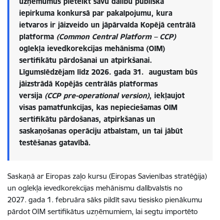
uzņēmumus pieteikt savu dalību publiskā
iepirkuma konkursā par pakalpojumu, kura
ietvaros ir jāizveido un jāpārvalda Kopējā centrālā
platforma
(Common Central Platform – CCP)
oglekļa ievedkorekcijas mehānisma (OIM)
sertifikātu pārdošanai un atpirkšanai.
Līgumslēdzējam līdz 2026. gada 31. augustam būs
jāizstrādā Kopējās centrālās platformas
versija
(CCP pre-operational version)
, iekļaujot
visas pamatfunkcijas, kas nepieciešamas OIM
sertifikātu pārdošanas, atpirkšanas un
saskaņošanas operāciju atbalstam, un tai jābūt
testēšanas gatavībā.
Saskaņā ar Eiropas zaļo kursu (Eiropas Savienības stratēģija)
un oglekļa ievedkorekcijas mehānismu dalībvalstis no
2027. gada 1. februāra sāks pildīt savu tiesisko pienākumu
pārdot OIM sertifikātus uzņēmumiem, lai segtu importēto