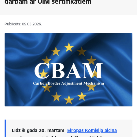
darbam ar OIM sertifikātiem
Publicēts: 09.03.2026.
Līdz šī gada 20. martam
Eiropas Komisija aicina