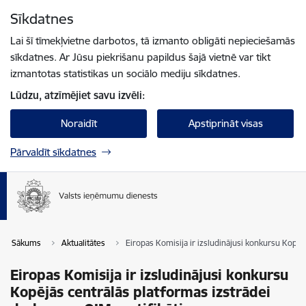
Pāriet uz lapas saturu
Sīkdatnes
Spied
lai meklētu
Enter
Lai šī tīmekļvietne darbotos, tā izmanto obligāti nepieciešamās
sīkdatnes. Ar Jūsu piekrišanu papildus šajā vietnē var tikt
izmantotas statistikas un sociālo mediju sīkdatnes.
Lūdzu, atzīmējiet savu izvēli:
Noraidīt
Apstiprināt visas
Pārvaldīt sīkdatnes
Sākums
Aktualitātes
Eiropas Komisija ir izsludinājusi konkursu Kopēj
Eiropas Komisija ir izsludinājusi konkursu
Kopējās centrālās platformas izstrādei