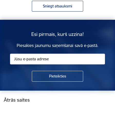
Sniegt atsauksmi
Esi pirmais, kurš uzzina!
Piesakies jaunumu saņemšanai savā e-pastā.
Kājene
Ātrās saites