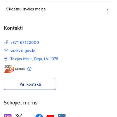
Sīkdatņu izvēles maiņa
Kontakti
+371 67120000
E-pasts:
vid@vid.gov.lv
Talejas iela 1, Rīga, LV-1978
Visi kontakti
Sekojiet mums