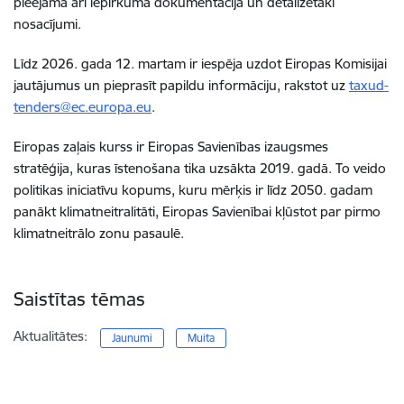
pieejama arī iepirkuma dokumentācija un detalizētāki
nosacījumi.
Līdz 2026. gada 12. martam ir iespēja uzdot Eiropas Komisijai
jautājumus un pieprasīt papildu informāciju, rakstot uz
taxud-
tenders@ec.europa.eu
.
Eiropas zaļais kurss ir Eiropas Savienības izaugsmes
stratēģija, kuras īstenošana tika uzsākta 2019. gadā. To veido
politikas iniciatīvu kopums, kuru mērķis ir līdz 2050. gadam
panākt klimatneitralitāti, Eiropas Savienībai kļūstot par pirmo
klimatneitrālo zonu pasaulē.
Saistītas tēmas
Aktualitātes:
Jaunumi
Muita