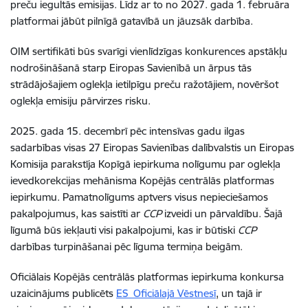
preču iegultās emisijas. Līdz ar to no 2027. gada 1. februāra
platformai jābūt pilnīgā gatavībā un jāuzsāk darbība.
OIM sertifikāti būs svarīgi vienlīdzīgas konkurences apstākļu
nodrošināšanā starp Eiropas Savienībā un ārpus tās
strādājošajiem oglekļa ietilpīgu preču ražotājiem, novēršot
oglekļa emisiju pārvirzes risku.
2025. gada 15. decembrī pēc intensīvas gadu ilgas
sadarbības visas 27 Eiropas Savienības dalībvalstis un Eiropas
Komisija parakstīja Kopīgā iepirkuma nolīgumu par oglekļa
ievedkorekcijas mehānisma Kopējās centrālās platformas
iepirkumu. Pamatnolīgums aptvers visus nepieciešamos
pakalpojumus, kas saistīti ar
CCP
izveidi un pārvaldību. Šajā
līgumā būs iekļauti visi pakalpojumi, kas ir būtiski
CCP
darbības turpināšanai pēc līguma termiņa beigām.
Oficiālais Kopējās centrālās platformas iepirkuma konkursa
uzaicinājums publicēts
ES Oficiālajā Vēstnesī
, un tajā ir