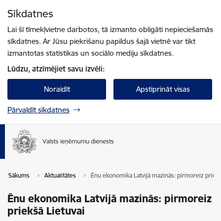
Pāriet uz lapas saturu
Sīkdatnes
Spied
lai meklētu
Enter
Lai šī tīmekļvietne darbotos, tā izmanto obligāti nepieciešamās
sīkdatnes. Ar Jūsu piekrišanu papildus šajā vietnē var tikt
izmantotas statistikas un sociālo mediju sīkdatnes.
Lūdzu, atzīmējiet savu izvēli:
Noraidīt
Apstiprināt visas
Pārvaldīt sīkdatnes
Sākums
Aktualitātes
Ēnu ekonomika Latvijā mazinās: pirmoreiz priekš
Ēnu ekonomika Latvijā mazinās: pirmoreiz
priekšā Lietuvai