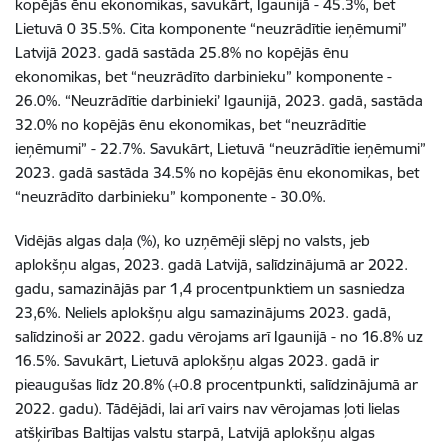
kopējās ēnu ekonomikas, savukārt, Igaunijā - 45.3%, bet
Lietuvā 0 35.5%. Cita komponente “neuzrādītie ieņēmumi”
Latvijā 2023. gadā sastāda 25.8% no kopējās ēnu
ekonomikas, bet “neuzrādīto darbinieku” komponente -
26.0%. “Neuzrādītie darbinieki’ Igaunijā, 2023. gadā, sastāda
32.0% no kopējās ēnu ekonomikas, bet “neuzrādītie
ieņēmumi” - 22.7%. Savukārt, Lietuvā “neuzrādītie ieņēmumi”
2023. gadā sastāda 34.5% no kopējās ēnu ekonomikas, bet
“neuzrādīto darbinieku” komponente - 30.0%.
Vidējās algas daļa (%), ko uzņēmēji slēpj no valsts, jeb
aplokšņu algas, 2023. gadā Latvijā, salīdzinājumā ar 2022.
gadu, samazinājās par 1,4 procentpunktiem un sasniedza
23,6%. Neliels aplokšņu algu samazinājums 2023. gadā,
salīdzinoši ar 2022. gadu vērojams arī Igaunijā - no 16.8% uz
16.5%. Savukārt, Lietuvā aplokšņu algas 2023. gadā ir
pieaugušas līdz 20.8% (+0.8 procentpunkti, salīdzinājumā ar
2022. gadu). Tādējādi, lai arī vairs nav vērojamas ļoti lielas
atšķirības Baltijas valstu starpā, Latvijā aplokšņu algas