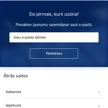
Esi pirmais, kurš uzzina!
Piesakies jaunumu saņemšanai savā e-pastā.
Kājene
Ātrās saites
Vakances
Iepirkumi