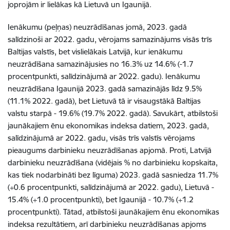
joprojām ir lielākas kā Lietuvā un Igaunijā.
Ienākumu (peļņas) neuzrādīšanas jomā, 2023. gadā
salīdzinoši ar 2022. gadu, vērojams samazinājums visās trīs
Baltijas valstīs, bet vislielākais Latvijā, kur ienākumu
neuzrādīšana samazinājusies no 16.3% uz 14.6% (-1.7
procentpunkti, salīdzinājumā ar 2022. gadu). Ienākumu
neuzrādīšana Igaunijā 2023. gadā samazinājās līdz 9.5%
(11.1% 2022. gadā), bet Lietuvā tā ir visaugstākā Baltijas
valstu starpā - 19.6% (19.7% 2022. gadā). Savukārt, atbilstoši
jaunākajiem ēnu ekonomikas indeksa datiem, 2023. gadā,
salīdzinājumā ar 2022. gadu, visās trīs valstīs vērojams
pieaugums darbinieku neuzrādīšanas apjomā. Proti, Latvijā
darbinieku neuzrādīšana (vidējais % no darbinieku kopskaita,
kas tiek nodarbināti bez līguma) 2023. gadā sasniedza 11.7%
(+0.6 procentpunkti, salīdzinājumā ar 2022. gadu), Lietuvā -
15.4% (+1.0 procentpunkti), bet Igaunijā - 10.7% (+1.2
procentpunkti). Tātad, atbilstoši jaunākajiem ēnu ekonomikas
indeksa rezultātiem, arī darbinieku neuzrādīšanas apjoms