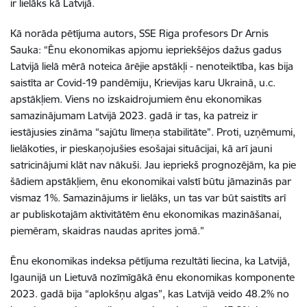
ir lielāks kā Latvijā.
Kā norāda pētījuma autors, SSE Riga profesors Dr Arnis
Sauka: “Ēnu ekonomikas apjomu iepriekšējos dažus gadus
Latvijā lielā mērā noteica ārējie apstākļi - nenoteiktība, kas bija
saistīta ar Covid-19 pandēmiju, Krievijas karu Ukrainā, u.c.
apstākļiem. Viens no izskaidrojumiem ēnu ekonomikas
samazinājumam Latvijā 2023. gadā ir tas, ka patreiz ir
iestājusies zināma “sajūtu līmeņa stabilitāte”. Proti, uzņēmumi,
lielākoties, ir pieskaņojušies esošajai situācijai, kā arī jauni
satricinājumi klāt nav nākuši. Jau iepriekš prognozējām, ka pie
šādiem apstākļiem, ēnu ekonomikai valstī būtu jāmazinās par
vismaz 1%. Samazinājums ir lielāks, un tas var būt saistīts arī
ar publiskotajām aktivitātēm ēnu ekonomikas mazināšanai,
piemēram, skaidras naudas aprites jomā.”
Ēnu ekonomikas indeksa pētījuma rezultāti liecina, ka Latvijā,
Igaunijā un Lietuvā nozīmīgākā ēnu ekonomikas komponente
2023. gadā bija “aplokšņu algas”, kas Latvijā veido 48.2% no