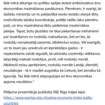
lielā mērā atkarīga no politiķu spējas ieviest ambiciozākus ēnu
ekonomikas mazināšanas pasākumus. Piemēram, ir svarīgi, lai
dažādu ministriju un to pakļautībā esošo iestāžu starpā tiktu
nodrošināta labāka koordinācija, politiķi rādītu labu piemēru
paši, un ēnu mazināšanai tiktu pielietotas modernākas
pieejas. Tāpat, būtu jāuzlabo ne tikai pieķeršanas mehānismi
par izvairīšanos no nodokļu maksāšanas, bet arī tas, lai
nodokļu nemaksātāji saņemtu atbilstošus sodus. Vēl svarīgāk,
un to esam jau uzsvēruši arī iepriekšējos gados - ir
nepieciešams vairāk ieguldīt, lai veicinātu uzņēmēju vēlēšanos
labprātīgi maksāt nodokļus, proti, celt nodokļu morāli.
Atbilstoši mūsu aprēķiniem, nodokļu morāle Latvijā, diemžēl,
neuzlabojas - tā ir mazliet augstāka kā Lietuvā, bet zemāka kā
Igaunijā. Tas lielā mērā atspoguļojas arī ēnu ekonomikas
apjoma rezultātos.”
Pētījuma prezentācija publicēta SSE Riga mājas lapā:
https://www.sseriga.edu/shadow-economy-index-baltic-
countries