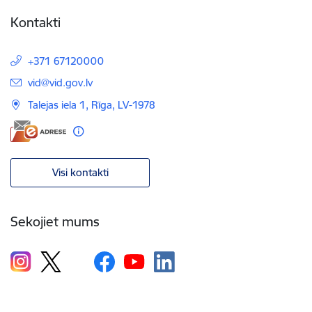
Kontakti
+371 67120000
E-pasts:
vid@vid.gov.lv
Talejas iela 1, Rīga, LV-1978
Visi kontakti
Sekojiet mums