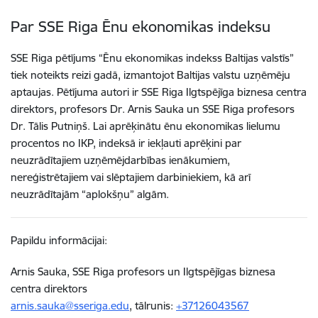
Par SSE Riga Ēnu ekonomikas indeksu
SSE Riga pētījums “Ēnu ekonomikas indekss Baltijas valstīs”
tiek noteikts reizi gadā, izmantojot Baltijas valstu uzņēmēju
aptaujas. Pētījuma autori ir SSE Riga Ilgtspējīga biznesa centra
direktors, profesors Dr. Arnis Sauka un SSE Riga profesors
Dr. Tālis Putniņš. Lai aprēķinātu ēnu ekonomikas lielumu
procentos no IKP, indeksā ir iekļauti aprēķini par
neuzrādītajiem uzņēmējdarbības ienākumiem,
nereģistrētajiem vai slēptajiem darbiniekiem, kā arī
neuzrādītajām “aplokšņu” algām.
Papildu informācijai:
Arnis Sauka, SSE Riga profesors un Ilgtspējīgas biznesa
centra direktors
arnis.sauka@sseriga.edu
, tālrunis:
+37126043567