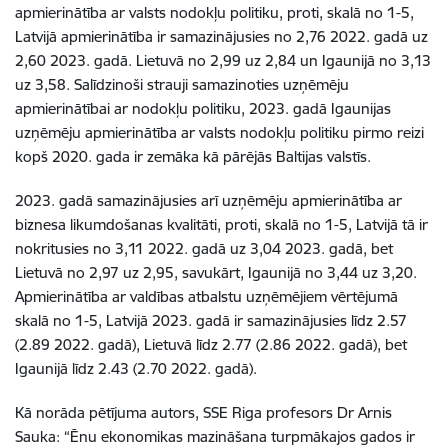
apmierinātība ar valsts nodokļu politiku, proti, skalā no 1-5,
Latvijā apmierinātība ir samazinājusies no 2,76 2022. gadā uz
2,60 2023. gadā. Lietuvā no 2,99 uz 2,84 un Igaunijā no 3,13
uz 3,58. Salīdzinoši strauji samazinoties uzņēmēju
apmierinātībai ar nodokļu politiku, 2023. gadā Igaunijas
uzņēmēju apmierinātība ar valsts nodokļu politiku pirmo reizi
kopš 2020. gada ir zemāka kā pārējās Baltijas valstīs.
2023. gadā samazinājusies arī uzņēmēju apmierinātība ar
biznesa likumdošanas kvalitāti, proti, skalā no 1-5, Latvijā tā ir
nokritusies no 3,11 2022. gadā uz 3,04 2023. gadā, bet
Lietuvā no 2,97 uz 2,95, savukārt, Igaunijā no 3,44 uz 3,20.
Apmierinātība ar valdības atbalstu uzņēmējiem vērtējumā
skalā no 1-5, Latvijā 2023. gadā ir samazinājusies līdz 2.57
(2.89 2022. gadā), Lietuvā līdz 2.77 (2.86 2022. gadā), bet
Igaunijā līdz 2.43 (2.70 2022. gadā).
Kā norāda pētījuma autors, SSE Riga profesors Dr Arnis
Sauka: “Ēnu ekonomikas mazināšana turpmākajos gados ir