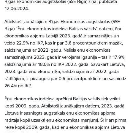
Rīgas Ekonomikas augstskolas (SSE Riga) ziņa, publicēta
12.06.2024.
Atbilstoši jaunākajiem Rīgas Ekonomikas augstskolas (SSE
Riga) “Ēnu ekonomikas indeksa Baltijas valstīs” datiem, ēnu
ekonomikas apjoms Latvijā 2023. gadā ir samazinājies un
veido 22.9% no IKP, kas ir par 3.6 procentpunktiem mazāk,
salīdzinājumā ar 2022. gadu. Neliels ēnu ekonomikas
samazinājums 2023. gadā ir vērojams Igaunijā – tas ir 17.9%,
salīdzinājumā ar 18.0% no IKP 2022. gadā. Savukārt Lietuvā,
2023. gadā ēnu ekonomika, salīdzinājumā ar 2022. gada
rādītājiem, ir pieaugusi par 0.6 procentpunktiem un sasniedz
26.4% no IKP.
Ēnu ekonomikas indeksa aprēķini Baltijas valstīs tiek veikti
kopš 2009. gada. Atbilstoši jaunākajiem datiem, 2023. gadā
Lietuvā ir sasniegts augstākais ēnu ekonomikas apjoma
rādītājs kopš uzsākti ēnu ekonomikas mērījumi. Šī ir arī pirmā
reize kopš 2009. gada, kad ēnu ekonomikas apjoms Lietuvā