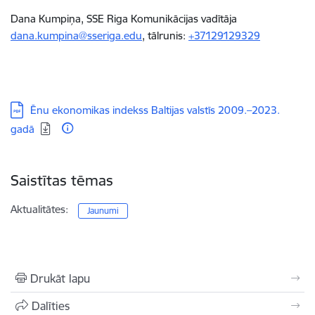
Dana Kumpiņa, SSE Riga Komunikācijas vadītāja
dana.kumpina@sseriga.edu
, tālrunis:
+37129129329
Lejupielādēt:
Ēnu ekonomikas indekss Baltijas valstīs 2009.–2023.
gadā
Saistītas tēmas
Aktualitātes:
Jaunumi
Drukāt lapu
Dalīties