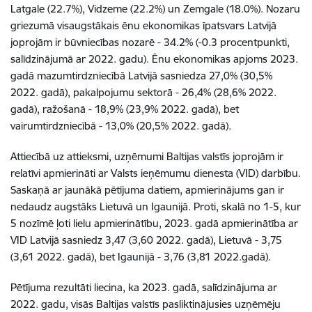
Latgale (22.7%), Vidzeme (22.2%) un Zemgale (18.0%). Nozaru
griezumā visaugstākais ēnu ekonomikas īpatsvars Latvijā
joprojām ir būvniecības nozarē - 34.2% (-0.3 procentpunkti,
salīdzinājumā ar 2022. gadu). Ēnu ekonomikas apjoms 2023.
gadā mazumtirdzniecībā Latvijā sasniedza 27,0% (30,5%
2022. gadā), pakalpojumu sektorā - 26,4% (28,6% 2022.
gadā), ražošanā - 18,9% (23,9% 2022. gadā), bet
vairumtirdzniecībā - 13,0% (20,5% 2022. gadā).
Attiecībā uz attieksmi, uzņēmumi Baltijas valstīs joprojām ir
relatīvi apmierināti ar Valsts ieņēmumu dienesta (VID) darbību.
Saskaņā ar jaunākā pētījuma datiem, apmierinājums gan ir
nedaudz augstāks Lietuvā un Igaunijā. Proti, skalā no 1-5, kur
5 nozīmē ļoti lielu apmierinātību, 2023. gadā apmierinātība ar
VID Latvijā sasniedz 3,47 (3,60 2022. gadā), Lietuvā - 3,75
(3,61 2022. gadā), bet Igaunijā - 3,76 (3,81 2022.gadā).
Pētījuma rezultāti liecina, ka 2023. gadā, salīdzinājuma ar
2022. gadu, visās Baltijas valstīs pasliktinājusies uzņēmēju