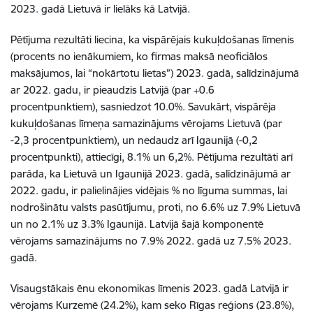
2023. gadā Lietuvā ir lielāks kā Latvijā.
Pētījuma rezultāti liecina, ka vispārējais kukuļdošanas līmenis
(procents no ienākumiem, ko firmas maksā neoficiālos
maksājumos, lai “nokārtotu lietas”) 2023. gadā, salīdzinājumā
ar 2022. gadu, ir pieaudzis Latvijā (par +0.6
procentpunktiem), sasniedzot 10.0%. Savukārt, vispārēja
kukuļdošanas līmeņa samazinājums vērojams Lietuvā (par
-2,3 procentpunktiem), un nedaudz arī Igaunijā (-0,2
procentpunkti), attiecīgi, 8.1% un 6,2%. Pētījuma rezultāti arī
parāda, ka Lietuvā un Igaunijā 2023. gadā, salīdzinājumā ar
2022. gadu, ir palielinājies vidējais % no līguma summas, lai
nodrošinātu valsts pasūtījumu, proti, no 6.6% uz 7.9% Lietuvā
un no 2.1% uz 3.3% Igaunijā. Latvijā šajā komponentē
vērojams samazinājums no 7.9% 2022. gadā uz 7.5% 2023.
gadā.
Visaugstākais ēnu ekonomikas līmenis 2023. gadā Latvijā ir
vērojams Kurzemē (24.2%), kam seko Rīgas reģions (23.8%),