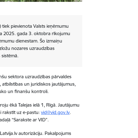
I) tiek pievienota Valsts ieņēmumu
eta 2025. gada 3. oktobra rīkojumu
eņēmumu dienestam. Šo izmaiņu
 izložu nozares uzraudzības
 sistēmā.
anšu sektora uzraudzības pārvaldes
 atbilstības un juridiskos jautājumus,
isko un finanšu kontroli.
oju ēkā Talejas ielā 1, Rīgā. Jautājumu
i rakstīt uz e-pastu
:
vid@vid.gov.lv
.
adaļā “Sarakste ar VID”.
Latvija.lv autorizāciju. Pakalpojums