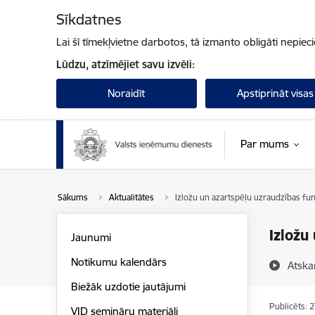
Pāriet uz lapas saturu
Sīkdatnes
Lai šī tīmekļvietne darbotos, tā izmanto obligāti nepiec
Lūdzu, atzīmējiet savu izvēli:
Noraidīt
Apstiprināt visas
Par mums
Sākums
Aktualitātes
Izložu un azartspēļu uzraudzības funk
Izložu
Jaunumi
Notikumu kalendārs
Atska
Biežāk uzdotie jautājumi
Publicēts: 
VID semināru materiāli