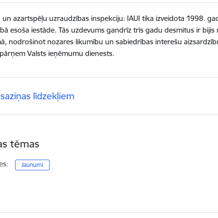
u un azartspēļu uzraudzības inspekciju: IAUI tika izveidota 1998. gad
bā esoša iestāde. Tās uzdevums gandrīz trīs gadu desmitus ir bijis re
mā, nodrošinot nozares likumību un sabiedrības interešu aizsardzī
 pārņem Valsts ieņēmumu dienests.
šsaziņas līdzekļiem
tas tēmas
es:
Jaunumi