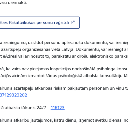
visu diennakti.
ēties Pašatteikušos personu reģistrā
a iesniegumu, uzrādot personu apliecinošu dokumentu, var iesnieg
i azartspēļu organizēšanas vietā Latvijā.
Dokumentu, var iesniegt arī
t eAdresi vai arī nosūtīt to, parakstītu ar drošu elektronisko parak
ā, ka vairs nav pieejamas Inspekcijas nodrošinātā psihologa konsul
tuācijās aicinām izmantot šādus psiholoģiskā atbalsta konsultāciju tā
tālrunis azartspēļu atkarības riskam pakļautām personām un viņu t
37129323202
ā atbalsta tālrunis 24/7 –
116123
tālrunis atkarību jautājumos, katru dienu, izņemot svētku dienas, n