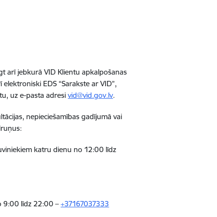
t arī jebkurā VID Klientu apkalpošanas
 elektroniski EDS “Sarakste ar VID”,
stu, uz e-pasta adresi
vid@vid.gov.lv
.
tācijas, nepieciešamības gadījumā vai
lruņus:
uviniekiem katru dienu no 12:00 līdz
o 9:00 līdz 22:00 –
+37167037333