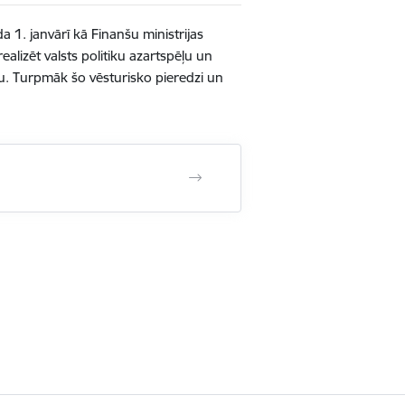
a 1. janvārī kā Finanšu ministrijas
alizēt valsts politiku azartspēļu un
bu. Turpmāk šo vēsturisko pieredzi un