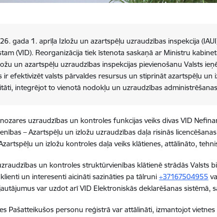
6. gada 1. aprīļa Izložu un azartspēļu uzraudzības inspekcija (IAU
stam (VID). Reorganizācija tiek īstenota saskaņā ar Ministru kabin
zložu un azartspēļu uzraudzības inspekcijas pievienošanu Valsts i
 ir efektivizēt valsts pārvaldes resursus un stiprināt azartspēļu un
tāti, integrējot to vienotā nodokļu un uzraudzības administrēšanas
ozares uzraudzības un kontroles funkcijas veiks divas VID Nefin
ienības – Azartspēļu un izložu uzraudzības daļa risinās licencēšanas,
Azartspēļu un izložu kontroles daļa veiks klātienes, attālināto, tehn
zraudzības un kontroles struktūrvienības klātienē strādās Valsts bir
lienti un interesenti aicināti sazināties
pa tālruni
+37167504955
va
 jautājumus var uzdot arī VID Elektroniskās deklarēšanas sistēmā, s
es Pašatteikušos personu reģistrā var attālināti, izmantojot vietnes 