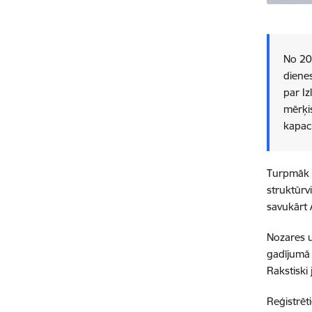
No 202
diene
par I
mērķis
kapaci
Turpmāk n
struktūrv
savukārt 
Nozares u
gadījumā k
Rakstiski
Reģistrēti