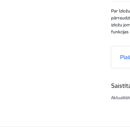
Par Izlož
pārraudzī
izložu jo
funkcijas
Pla
Saistī
Aktualitāt