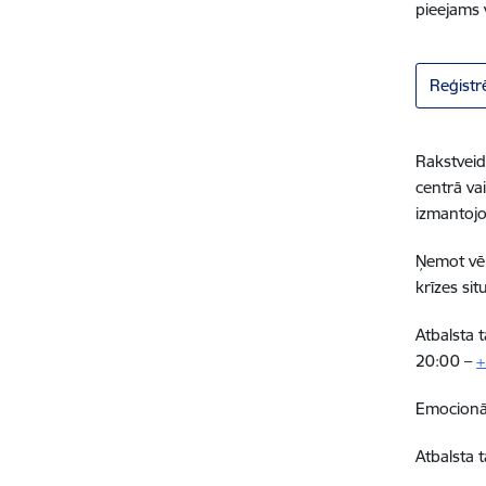
pieejams 
Reģistr
Rakstveid
centrā va
izmantojo
Ņemot vēr
krīzes si
Atbalsta 
20:00 –
+
Emocionāl
Atbalsta 