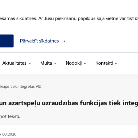
iešamās sīkdatnes. Ar Jūsu piekrišanu papildus šajā vietnē var tikt i
Pārvaldīt sīkdatnes
Aktualitātes
Muita
Nodokļi
Kontakti
cijas tiek integrētas VID
 un azartspēļu uzraudzības funkcijas tiek inte
ņot tekstu
27.03.2026.