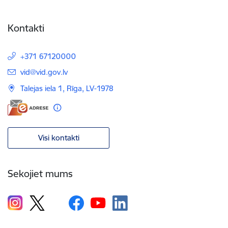
Kontakti
+371 67120000
E-pasts:
vid@vid.gov.lv
Talejas iela 1, Rīga, LV-1978
Visi kontakti
Sekojiet mums