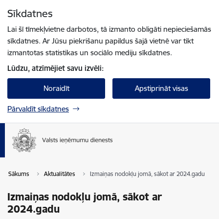
Pāriet uz lapas saturu
Sīkdatnes
Spied
lai meklētu
Enter
Lai šī tīmekļvietne darbotos, tā izmanto obligāti nepieciešamās
sīkdatnes. Ar Jūsu piekrišanu papildus šajā vietnē var tikt
izmantotas statistikas un sociālo mediju sīkdatnes.
Lūdzu, atzīmējiet savu izvēli:
Noraidīt
Apstiprināt visas
Pārvaldīt sīkdatnes
Sākums
Aktualitātes
Izmaiņas nodokļu jomā, sākot ar 2024.gadu
Izmaiņas nodokļu jomā, sākot ar
2024.gadu