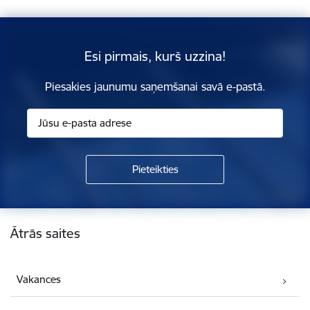
Esi pirmais, kurš uzzina!
Piesakies jaunumu saņemšanai savā e-pastā.
Kājene
Ātrās saites
Vakances